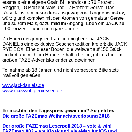
erstmals eine eigene Grain Bill entwickelt: 70 Prozent
Roggen, 18 Prozent Mais und 12 Prozent Gerste. Das
Resultat ist ein besonders ausgewogener Roggenwhiskey,
würzig und komplex mit den Aromen von gemälzter Gerste
und süßem Mais, dazu mild im Abgang. Eben ein JACK zu
100 Prozent – und doch ganz anders.
Zu Ehren des jüngsten Familienmitglieds hat JACK
DANIEL’s eine exklusive Geschenkedition kreiert: die JACK
RYE BOX. Eine dieser Boxen, die weltweit auf 150 Stück
limitiert und nicht im Handel erhältlich sind, gibt es hier im
großen FAZE-Adventskalender zu gewinnen.
Teilnahme ab 18 Jahren und nicht vergessen: Bitte stets
maßvoll genießen.
www.jackdaniels.de
www.massvoll-geniessen.de
Ihr möchtet den Tagespreis gewinnen? So geht es:
Die große FAZEmag Weihnachtsverlosung 2018
Der große FAZEmag Leserpoll 2018 – vote & win!
FAZEmag 082 – am Kiosk und als eMag für iOS und