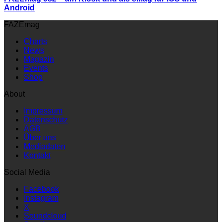
Android
FAZEmag
Charts
News
Magazin
Events
Shop
About
Impressum
Datenschutz
AGB
Über uns
Mediadaten
Kontakt
Social Media
Facebook
Instagram
X
Soundcloud