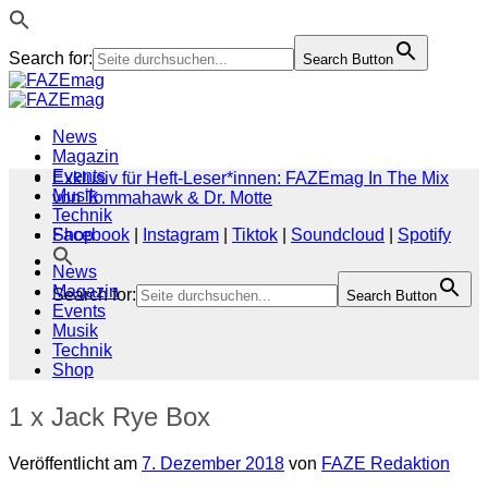
Search for:
Search Button
Zum
Inhalt
springen
News
Magazin
Events
Exklusiv für Heft-Leser*innen: FAZEmag In The Mix
Musik
von Tommahawk & Dr. Motte
Technik
Shop
Facebook
|
Instagram
|
Tiktok
|
Soundcloud
|
Spotify
News
Magazin
Search for:
Search Button
Events
Musik
Technik
Shop
1 x Jack Rye Box
Veröffentlicht am
7. Dezember 2018
von
FAZE Redaktion