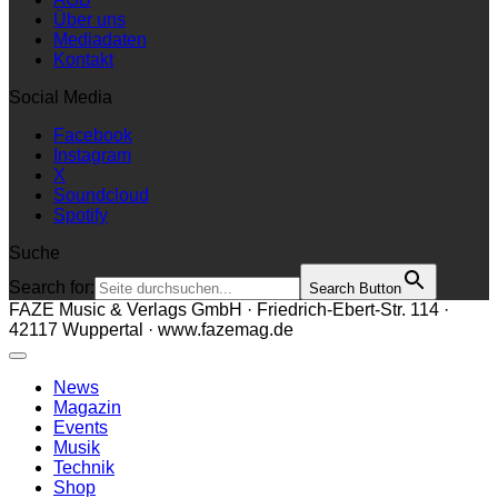
Über uns
Mediadaten
Kontakt
Social Media
Facebook
Instagram
X
Soundcloud
Spotify
Suche
Search for:
Search Button
FAZE Music & Verlags GmbH · Friedrich-Ebert-Str. 114 ·
42117 Wuppertal · www.fazemag.de
News
Magazin
Events
Musik
Technik
Shop