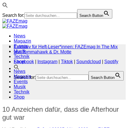
Search for:
Search Button
Zum
Inhalt
springen
News
Magazin
Events
Exklusiv für Heft-Leser*innen: FAZEmag In The Mix
Musik
von Tommahawk & Dr. Motte
Technik
Shop
Facebook
|
Instagram
|
Tiktok
|
Soundcloud
|
Spotify
News
Magazin
Search for:
Search Button
Events
Musik
Technik
Shop
10 Anzeichen dafür, dass die Afterhour
gut war