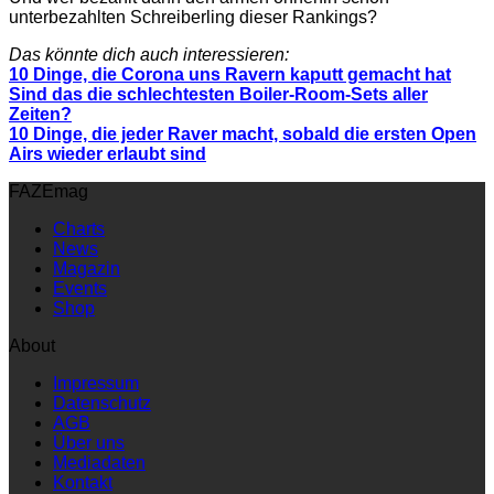
unterbezahlten Schreiberling dieser Rankings?
Das könnte dich auch interessieren:
10 Dinge, die Corona uns Ravern kaputt gemacht hat
Sind das die schlechtesten Boiler-Room-Sets aller
Zeiten?
10 Dinge, die jeder Raver macht, sobald die ersten Open
Airs wieder erlaubt sind
FAZEmag
Charts
News
Magazin
Events
Shop
About
Impressum
Datenschutz
AGB
Über uns
Mediadaten
Kontakt