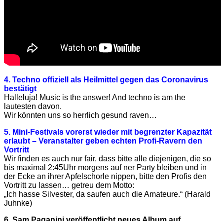
4. Techno offiziell als Heilmittel gegen das Coronavirus
bestätigt
Halleluja! Music is the answer! And techno is am the
lautesten davon.
Wir könnten uns so herrlich gesund raven…
5. Mini-Festivals vorerst wieder mit begrenzter Kapazität
erlaubt – Veranstalter geben echten Profi-Ravern den
Vortritt
Wir finden es auch nur fair, dass bitte alle diejenigen, die so
bis maximal 2:45Uhr morgens auf ner Party bleiben und in
der Ecke an ihrer Apfelschorle nippen, bitte den Profis den
Vortritt zu lassen… getreu dem Motto:
„Ich hasse Silvester, da saufen auch die Amateure.“ (Harald
Juhnke)
6. Sam Paganini veröffentlicht neues Album auf