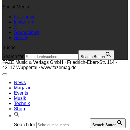
Social Media
Facebook
Instagram
X
Soundcloud
Spotify
Suche
Search for:
Search Button
FAZE Music & Verlags GmbH · Friedrich-Ebert-Str. 114 ·
42117 Wuppertal · www.fazemag.de
News
Magazin
Events
Musik
Technik
Shop
Search for:
Search Button