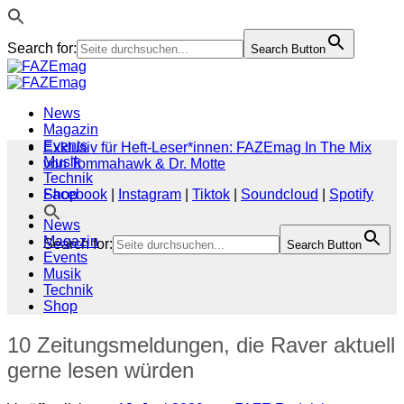
Search for:
Search Button
Zum
Inhalt
springen
News
Magazin
Events
Exklusiv für Heft-Leser*innen: FAZEmag In The Mix
Musik
von Tommahawk & Dr. Motte
Technik
Shop
Facebook
|
Instagram
|
Tiktok
|
Soundcloud
|
Spotify
News
Magazin
Search for:
Search Button
Events
Musik
Technik
Shop
10 Zeitungsmeldungen, die Raver aktuell
gerne lesen würden