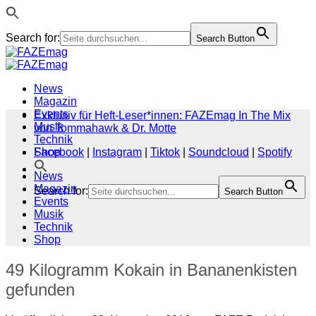
Search for:
Search Button
Zum
Inhalt
springen
News
Magazin
Events
Exklusiv für Heft-Leser*innen: FAZEmag In The Mix
Musik
von Tommahawk & Dr. Motte
Technik
Shop
Facebook
|
Instagram
|
Tiktok
|
Soundcloud
|
Spotify
News
Magazin
Search for:
Search Button
Events
Musik
Technik
Shop
49 Kilogramm Kokain in Bananenkisten
gefunden