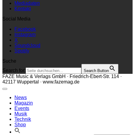
Mediadaten
Kontakt
Social Media
Facebook
Instagram
X
Soundcloud
Spotify
Suche
Search for:
Search Button
FAZE Music & Verlags GmbH · Friedrich-Ebert-Str. 114 ·
42117 Wuppertal · www.fazemag.de
News
Magazin
Events
Musik
Technik
Shop