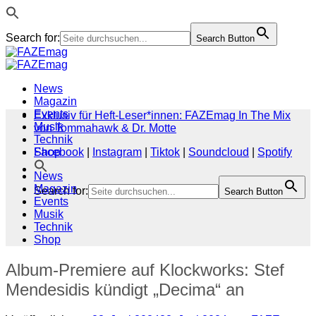
Search for:
Search Button
Zum
Inhalt
springen
News
Magazin
Events
Exklusiv für Heft-Leser*innen: FAZEmag In The Mix
Musik
von Tommahawk & Dr. Motte
Technik
Shop
Facebook
|
Instagram
|
Tiktok
|
Soundcloud
|
Spotify
News
Magazin
Search for:
Search Button
Events
Musik
Technik
Shop
Album-Premiere auf Klockworks: Stef
Mendesidis kündigt „Decima“ an