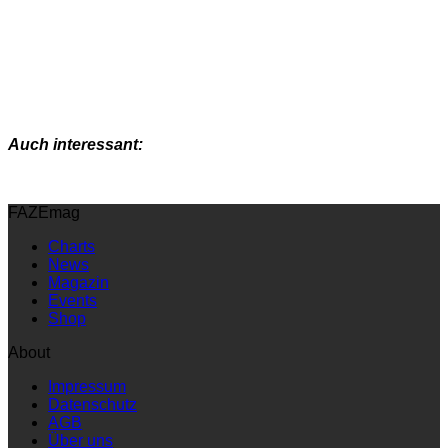
Auch interessant:
FAZEmag
Charts
News
Magazin
Events
Shop
About
Impressum
Datenschutz
AGB
Über uns