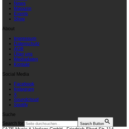
News
Magazin
Events
Shop
About
Impressum
Datenschutz
AGB
Über uns
Mediadaten
Kontakt
Social Media
Facebook
Instagram
X
Soundcloud
Spotify
Suche
Search for:
Search Button