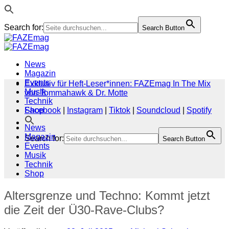
Search for:
Search Button
Zum
Inhalt
springen
News
Magazin
Events
Exklusiv für Heft-Leser*innen: FAZEmag In The Mix
Musik
von Tommahawk & Dr. Motte
Technik
Shop
Facebook
|
Instagram
|
Tiktok
|
Soundcloud
|
Spotify
News
Magazin
Search for:
Search Button
Events
Musik
Technik
Shop
Altersgrenze und Techno: Kommt jetzt
die Zeit der Ü30-Rave-Clubs?