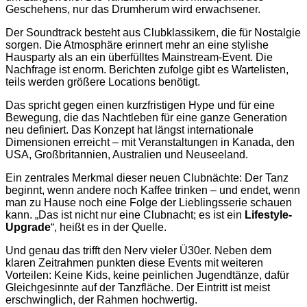
Geschehens, nur das Drumherum wird erwachsener.
Der Soundtrack besteht aus Clubklassikern, die für Nostalgie
sorgen. Die Atmosphäre erinnert mehr an eine stylishe
Hausparty als an ein überfülltes Mainstream-Event. Die
Nachfrage ist enorm. Berichten zufolge gibt es Wartelisten,
teils werden größere Locations benötigt.
Das spricht gegen einen kurzfristigen Hype und für eine
Bewegung, die das Nachtleben für eine ganze Generation
neu definiert. Das Konzept hat längst internationale
Dimensionen erreicht – mit Veranstaltungen in Kanada, den
USA, Großbritannien, Australien und Neuseeland.
Ein zentrales Merkmal dieser neuen Clubnächte: Der Tanz
beginnt, wenn andere noch Kaffee trinken – und endet, wenn
man zu Hause noch eine Folge der Lieblingsserie schauen
kann. „Das ist nicht nur eine Clubnacht; es ist ein
Lifestyle-
Upgrade
“, heißt es in der Quelle.
Und genau das trifft den Nerv vieler Ü30er. Neben dem
klaren Zeitrahmen punkten diese Events mit weiteren
Vorteilen: Keine Kids, keine peinlichen Jugendtänze, dafür
Gleichgesinnte auf der Tanzfläche. Der Eintritt ist meist
erschwinglich, der Rahmen hochwertig.