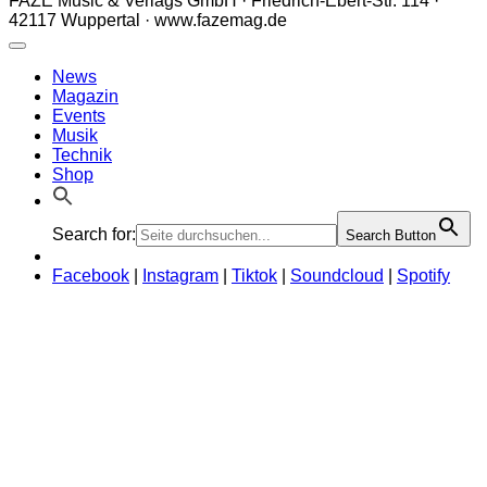
FAZE Music & Verlags GmbH · Friedrich-Ebert-Str. 114 ·
42117 Wuppertal · www.fazemag.de
News
Magazin
Events
Musik
Technik
Shop
Search for:
Search Button
Facebook
|
Instagram
|
Tiktok
|
Soundcloud
|
Spotify