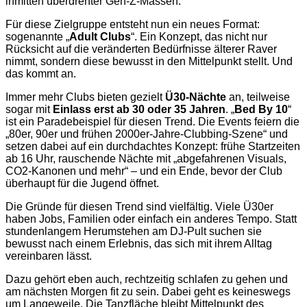
inmitten überdrehter Gen-Z-Massen.
Für diese Zielgruppe entsteht nun ein neues Format:
sogenannte „
Adult Clubs
“. Ein Konzept, das nicht nur
Rücksicht auf die veränderten Bedürfnisse älterer Raver
nimmt, sondern diese bewusst in den Mittelpunkt stellt. Und
das kommt an.
Immer mehr Clubs bieten gezielt
Ü30-Nächte
an, teilweise
sogar mit
Einlass erst ab 30 oder 35 Jahren
. „
Bed By 10
“
ist ein Paradebeispiel für diesen Trend. Die Events feiern die
„80er, 90er und frühen 2000er-Jahre-Clubbing-Szene“ und
setzen dabei auf ein durchdachtes Konzept: frühe Startzeiten
ab 16 Uhr, rauschende Nächte mit „abgefahrenen Visuals,
CO2-Kanonen und mehr“ – und ein Ende, bevor der Club
überhaupt für die Jugend öffnet.
Die Gründe für diesen Trend sind vielfältig. Viele Ü30er
haben Jobs, Familien oder einfach ein anderes Tempo. Statt
stundenlangem Herumstehen am DJ-Pult suchen sie
bewusst nach einem Erlebnis, das sich mit ihrem Alltag
vereinbaren lässt.
Dazu gehört eben auch, rechtzeitig schlafen zu gehen und
am nächsten Morgen fit zu sein. Dabei geht es keineswegs
um Langeweile. Die Tanzfläche bleibt Mittelpunkt des