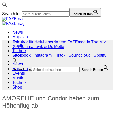
Search for:
Search Button
Zum
Inhalt
springen
News
Magazin
Events
Exklusiv für Heft-Leser*innen: FAZEmag In The Mix
Musik
von Tommahawk & Dr. Motte
Technik
Shop
Facebook
|
Instagram
|
Tiktok
|
Soundcloud
|
Spotify
News
Magazin
Search for:
Search Button
Events
Musik
Technik
Shop
AMORELIE und Condor heben zum
Höhenflug ab