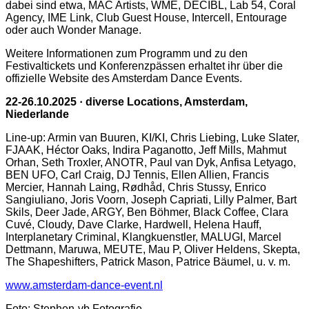
dabei sind etwa, MAC Artists, WME, DECIBL, Lab 54, Coral
Agency, IME Link, Club Guest House, Intercell, Entourage
oder auch Wonder Manage.
Weitere Informationen zum Programm und zu den
Festivaltickets und Konferenzpässen erhaltet ihr über die
offizielle Website des Amsterdam Dance Events.
22-26.10.2025 · diverse Locations, Amsterdam,
Niederlande
Line-up: Armin van Buuren, KI/KI, Chris Liebing, Luke Slater,
FJAAK, Héctor Oaks, Indira Paganotto, Jeff Mills, Mahmut
Orhan, Seth Troxler, ANOTR, Paul van Dyk, Anfisa Letyago,
BEN UFO, Carl Craig, DJ Tennis, Ellen Allien, Francis
Mercier, Hannah Laing, Rødhåd, Chris Stussy, Enrico
Sangiuliano, Joris Voorn, Joseph Capriati, Lilly Palmer, Bart
Skils, Deer Jade, ARGY, Ben Böhmer, Black Coffee, Clara
Cuvé, Cloudy, Dave Clarke, Hardwell, Helena Hauff,
Interplanetary Criminal, Klangkuenstler, MALUGI, Marcel
Dettmann, Maruwa, MEUTE, Mau P, Oliver Heldens, Skepta,
The Shapeshifters, Patrick Mason, Patrice Bäumel, u. v. m.
www.amsterdam-dance-event.nl
Foto: Stephen-vb Fotografie