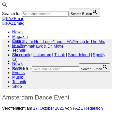
Search for:
Search Button
Zum
Inhalt
springen
News
Magazin
Events
Exklusiv für Heft-Leser*innen: FAZEmag In The Mix
Musik
von Tommahawk & Dr. Motte
Technik
Shop
Facebook
|
Instagram
|
Tiktok
|
Soundcloud
|
Spotify
News
Magazin
Search for:
Search Button
Events
Musik
Technik
Shop
Amsterdam Dance Event
Veröffentlicht am
17. Oktober 2025
von
FAZE Redaktion