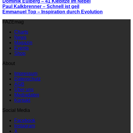
Dominik Eulberg – 41 Kiebitze im Nebel
Paul Kalkbrenner – Schnell ist geil
Emmanuel Top – Inspiration durch Evolution
FAZEmag
Charts
News
Magazin
Events
Shop
About
Impressum
Datenschutz
AGB
Über uns
Mediadaten
Kontakt
Social Media
Facebook
Instagram
X