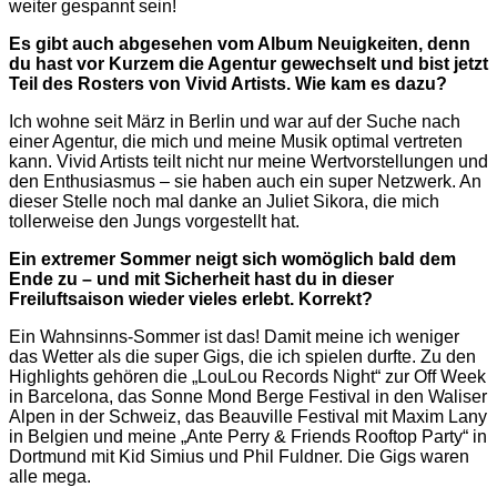
weiter gespannt sein!
Es gibt auch abgesehen vom Album Neuigkeiten, denn
du hast vor Kurzem die Agentur gewechselt und bist jetzt
Teil des Rosters von Vivid Artists. Wie kam es dazu?
Ich wohne seit März in Berlin und war auf der Suche nach
einer Agentur, die mich und meine Musik optimal vertreten
kann. Vivid Artists teilt nicht nur meine Wertvorstellungen und
den Enthusiasmus – sie haben auch ein super Netzwerk. An
dieser Stelle noch mal danke an Juliet Sikora, die mich
tollerweise den Jungs vorgestellt hat.
Ein extremer Sommer neigt sich womöglich bald dem
Ende zu – und mit Sicherheit hast du in dieser
Freiluftsaison wieder vieles erlebt. Korrekt?
Ein Wahnsinns-Sommer ist das! Damit meine ich weniger
das Wetter als die super Gigs, die ich spielen durfte. Zu den
Highlights gehören die „LouLou Records Night“ zur Off Week
in Barcelona, das Sonne Mond Berge Festival in den Waliser
Alpen in der Schweiz, das Beauville Festival mit Maxim Lany
in Belgien und meine „Ante Perry & Friends Rooftop Party“ in
Dortmund mit Kid Simius und Phil Fuldner. Die Gigs waren
alle mega.