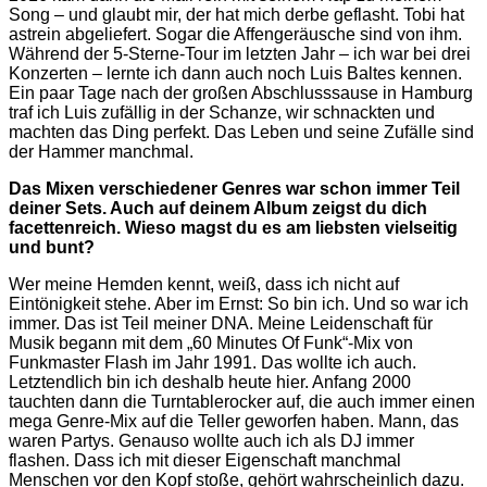
Song – und glaubt mir, der hat mich derbe geflasht. Tobi hat
astrein abgeliefert. Sogar die Affengeräusche sind von ihm.
Während der 5-Sterne-Tour im letzten Jahr – ich war bei drei
Konzerten – lernte ich dann auch noch Luis Baltes kennen.
Ein paar Tage nach der großen Abschlusssause in Hamburg
traf ich Luis zufällig in der Schanze, wir schnackten und
machten das Ding perfekt. Das Leben und seine Zufälle sind
der Hammer manchmal.
Das Mixen verschiedener Genres war schon immer Teil
deiner Sets. Auch auf deinem Album zeigst du dich
facettenreich. Wieso magst du es am liebsten vielseitig
und bunt?
Wer meine Hemden kennt, weiß, dass ich nicht auf
Eintönigkeit stehe. Aber im Ernst: So bin ich. Und so war ich
immer. Das ist Teil meiner DNA. Meine Leidenschaft für
Musik begann mit dem „60 Minutes Of Funk“-Mix von
Funkmaster Flash im Jahr 1991. Das wollte ich auch.
Letztendlich bin ich deshalb heute hier. Anfang 2000
tauchten dann die Turntablerocker auf, die auch immer einen
mega Genre-Mix auf die Teller geworfen haben. Mann, das
waren Partys. Genauso wollte auch ich als DJ immer
flashen. Dass ich mit dieser Eigenschaft manchmal
Menschen vor den Kopf stoße, gehört wahrscheinlich dazu.