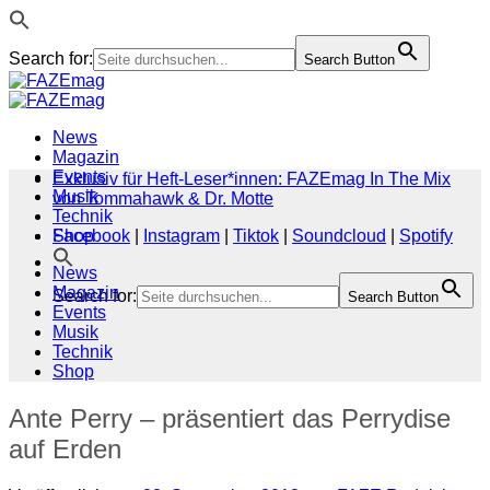
Search for:
Search Button
Zum
Inhalt
springen
News
Magazin
Events
Exklusiv für Heft-Leser*innen: FAZEmag In The Mix
Musik
von Tommahawk & Dr. Motte
Technik
Shop
Facebook
|
Instagram
|
Tiktok
|
Soundcloud
|
Spotify
News
Magazin
Search for:
Search Button
Events
Musik
Technik
Shop
Ante Perry – präsentiert das Perrydise
auf Erden