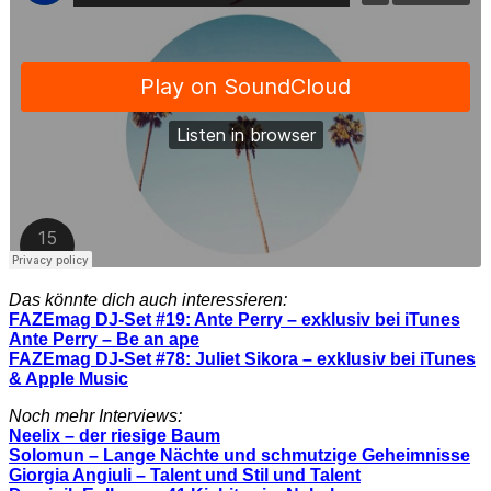
Das könnte dich auch interessieren:
FAZEmag DJ-Set #19: Ante Perry – exklusiv bei iTunes
Ante Perry – Be an ape
FAZEmag DJ-Set #78: Juliet Sikora – exklusiv bei iTunes
& Apple Music
Noch mehr Interviews:
Neelix – der riesige Baum
Solomun – Lange Nächte und schmutzige Geheimnisse
Giorgia Angiuli – Talent und Stil und Talent