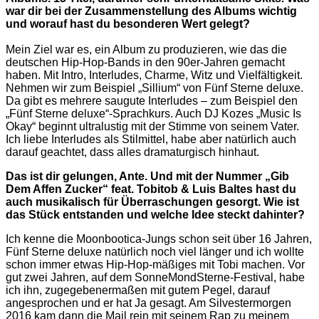
war dir bei der Zusammenstellung des Albums wichtig
und worauf hast du besonderen Wert gelegt?
Mein Ziel war es, ein Album zu produzieren, wie das die
deutschen Hip-Hop-Bands in den 90er-Jahren gemacht
haben. Mit Intro, Interludes, Charme, Witz und Vielfältigkeit.
Nehmen wir zum Beispiel „Sillium“ von Fünf Sterne deluxe.
Da gibt es mehrere saugute Interludes – zum Beispiel den
„Fünf Sterne deluxe“-Sprachkurs. Auch DJ Kozes „Music Is
Okay“ beginnt ultralustig mit der Stimme von seinem Vater.
Ich liebe Interludes als Stilmittel, habe aber natürlich auch
darauf geachtet, dass alles dramaturgisch hinhaut.
Das ist dir gelungen, Ante. Und mit der Nummer „Gib
Dem Affen Zucker“ feat. Tobitob & Luis Baltes hast du
auch musikalisch für Überraschungen gesorgt. Wie ist
das Stück entstanden und welche Idee steckt dahinter?
Ich kenne die Moonbootica-Jungs schon seit über 16 Jahren,
Fünf Sterne deluxe natürlich noch viel länger und ich wollte
schon immer etwas Hip-Hop-mäßiges mit Tobi machen. Vor
gut zwei Jahren, auf dem SonneMondSterne-Festival, habe
ich ihn, zugegebenermaßen mit gutem Pegel, darauf
angesprochen und er hat Ja gesagt. Am Silvestermorgen
2016 kam dann die Mail rein mit seinem Rap zu meinem