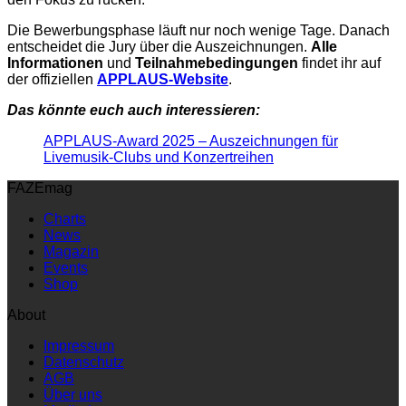
Die Bewerbungsphase läuft nur noch wenige Tage. Danach
entscheidet die Jury über die Auszeichnungen.
Alle
Informationen
und
Teilnahmebedingungen
findet ihr auf
der offiziellen
APPLAUS-Website
.
Das könnte euch auch interessieren:
APPLAUS-Award 2025 – Auszeichnungen für
Livemusik-Clubs und Konzertreihen
FAZEmag
Charts
News
Magazin
Events
Shop
About
Impressum
Datenschutz
AGB
Über uns