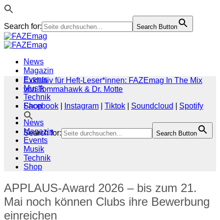
Search for:
Search Button
Zum
Inhalt
springen
News
Magazin
Events
Exklusiv für Heft-Leser*innen: FAZEmag In The Mix
Musik
von Tommahawk & Dr. Motte
Technik
Shop
Facebook
|
Instagram
|
Tiktok
|
Soundcloud
|
Spotify
News
Magazin
Search for:
Search Button
Events
Musik
Technik
Shop
APPLAUS-Award 2026 – bis zum 21.
Mai noch können Clubs ihre Bewerbung
einreichen