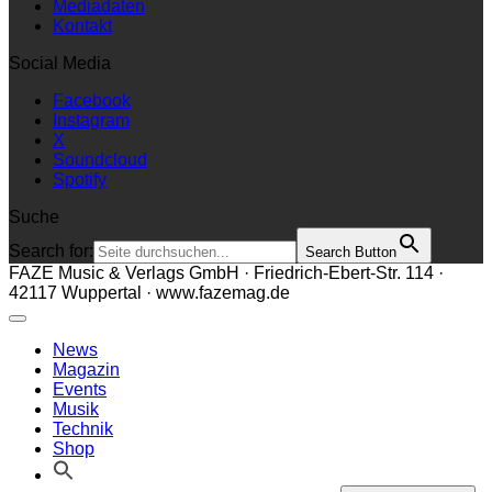
Mediadaten
Kontakt
Social Media
Facebook
Instagram
X
Soundcloud
Spotify
Suche
Search for:
Search Button
FAZE Music & Verlags GmbH · Friedrich-Ebert-Str. 114 ·
42117 Wuppertal · www.fazemag.de
News
Magazin
Events
Musik
Technik
Shop