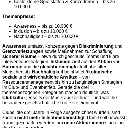
Beste kleine Spielstätten & Konzertreihen – bis zu
10.000 €
Themenpreise:
Awareness – bis zu 10.000 €
Inklusion – bis zu 10.000 €
Nachhaltigkeit – bis zu 10.000 €
Awareness
umfasst Konzepte gegen
Diskriminierung
und
Grenzverletzungen
sowie Maßnahmen zur Schaffung
sicherer Räume
– etwa durch geschulte Teams und klare
Interventionsstrategien.
Inklusion
zielt auf den
Abbau
von
Barrieren
und die
gleichberechtigte
Teilhabe aller
Menschen ab.
Nachhaltigkeit
beinhaltet
ökologische,
soziale
und
wirtschaftliche Ansätze
– von
Ressourcenmanagement bis hin zu langfristigen Strategien
im Club- und Eventbetrieb. Gerade die drei
themenbezogenen Kategorien machen deutlich, was
Clubkultur
jenseits der Musik auszeichnet – und welche
besondere gesellschaftliche Rolle sie einnimmt.
Clubs, die drei Jahre in Folge ausgezeichnet wurden, sind
zudem
nicht mehr teilnahmeberechtigt
. Damit soll bewusst
Raum geschaffen werden, um
neue Akteur:innen
stärker in
den Fokus zu rücken.