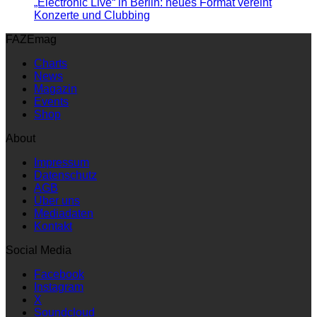
„Electronic Live“ in Berlin: neues Format vereint
Konzerte und Clubbing
FAZEmag
Charts
News
Magazin
Events
Shop
About
Impressum
Datenschutz
AGB
Über uns
Mediadaten
Kontakt
Social Media
Facebook
Instagram
X
Soundcloud