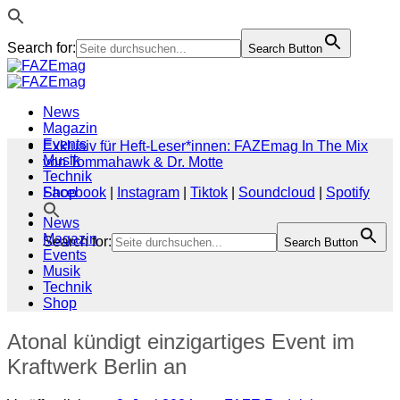
Search for:
Search Button
Zum
Inhalt
springen
News
Magazin
Events
Exklusiv für Heft-Leser*innen: FAZEmag In The Mix
Musik
von Tommahawk & Dr. Motte
Technik
Shop
Facebook
|
Instagram
|
Tiktok
|
Soundcloud
|
Spotify
News
Magazin
Search for:
Search Button
Events
Musik
Technik
Shop
Atonal kündigt einzigartiges Event im
Kraftwerk Berlin an