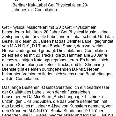
Berliner Kult-Label Get Physical feiert 20-
jähriges mit Compilation
Get Physical Music feiert mit „20 x Get Physical“ ein
besonderes Jubiläum. 20 Jahre Get Physical Music – eine
Zeitspanne, die für viele Label unerreichbar scheint. Und das
Beste, in diesen 20 Jahren hat das Berliner Label, gegründet
von M.A.N.D.Y., DJ T und Booka Shade, den weltweiten
House-Underground geprägt. Die Jubiläums-Compilation
zelebriert dies mit 20 Tracks, die zusammen alle 20 Jahre
dieses wichtigen Katalogs repräsentieren. Es handelt sich
um eine Sammlung einzelner Tracks, und für Streaming-
Dienste gibt es einen durchgehenden DJ-Mix. Neben
bekannten Versionen finden sich sechs neue Bearbeitungen
auf der Compilation.
Das lange Bestehen ist selbstverständlich ein Gradmesser
der Qualität des Labels. Von der einflussreichen
hauseigenen DJ-Mix-Serie „Body Language“ bis hin zu
unzähligen EPs und Alben, die das Genre definierten, hat
das Label alles mit einer A-Liste von Künstlern gemacht, von
den Gründern M.A.N.D.Y., Booka Shade und DJ T. über
Legenden wie DJ Pierre, George Morel und Roland Clark bis