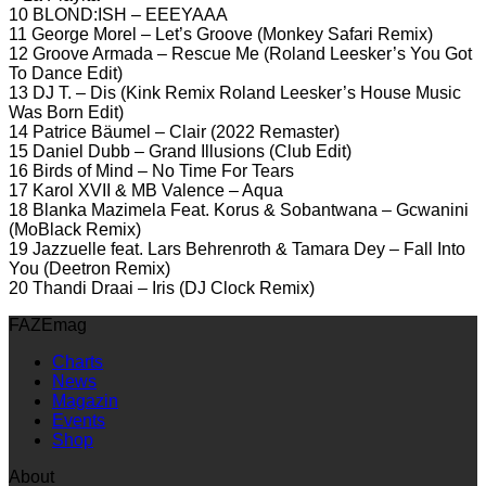
10 BLOND:ISH – EEEYAAA
11 George Morel – Let’s Groove (Monkey Safari Remix)
12 Groove Armada – Rescue Me (Roland Leesker’s You Got
To Dance Edit)
13 DJ T. – Dis (Kink Remix Roland Leesker’s House Music
Was Born Edit)
14 Patrice Bäumel – Clair (2022 Remaster)
15 Daniel Dubb – Grand Illusions (Club Edit)
16 Birds of Mind – No Time For Tears
17 Karol XVII & MB Valence – Aqua
18 Blanka Mazimela Feat. Korus & Sobantwana – Gcwanini
(MoBlack Remix)
19 Jazzuelle feat. Lars Behrenroth & Tamara Dey – Fall Into
You (Deetron Remix)
20 Thandi Draai – Iris (DJ Clock Remix)
FAZEmag
Charts
News
Magazin
Events
Shop
About