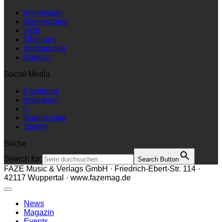
Impressum
Datenschutz
AGB
Über uns
Mediadaten
Kontakt
Social Media
Facebook
Instagram
X
Soundcloud
Spotify
Suche
Search for:
Search Button
FAZE Music & Verlags GmbH · Friedrich-Ebert-Str. 114 ·
42117 Wuppertal · www.fazemag.de
News
Magazin
Events