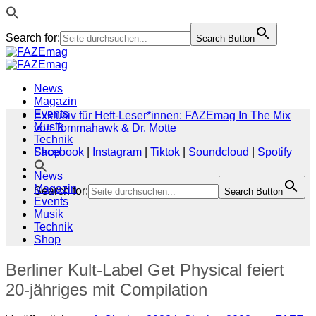
Search for:
Search Button
Zum
Inhalt
springen
News
Magazin
Events
Exklusiv für Heft-Leser*innen: FAZEmag In The Mix
Musik
von Tommahawk & Dr. Motte
Technik
Shop
Facebook
|
Instagram
|
Tiktok
|
Soundcloud
|
Spotify
News
Magazin
Search for:
Search Button
Events
Musik
Technik
Shop
Berliner Kult-Label Get Physical feiert
20-jähriges mit Compilation