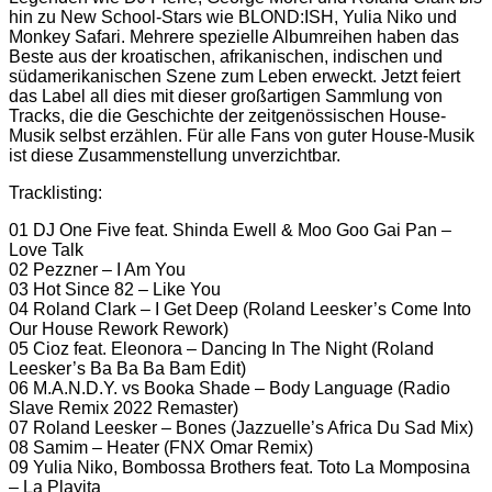
hin zu New School-Stars wie BLOND:ISH, Yulia Niko und
Monkey Safari. Mehrere spezielle Albumreihen haben das
Beste aus der kroatischen, afrikanischen, indischen und
südamerikanischen Szene zum Leben erweckt. Jetzt feiert
das Label all dies mit dieser großartigen Sammlung von
Tracks, die die Geschichte der zeitgenössischen House-
Musik selbst erzählen. Für alle Fans von guter House-Musik
ist diese Zusammenstellung unverzichtbar.
Tracklisting:
01 DJ One Five feat. Shinda Ewell & Moo Goo Gai Pan –
Love Talk
02 Pezzner – I Am You
03 Hot Since 82 – Like You
04 Roland Clark – I Get Deep (Roland Leesker’s Come Into
Our House Rework Rework)
05 Cioz feat. Eleonora – Dancing In The Night (Roland
Leesker’s Ba Ba Ba Bam Edit)
06 M.A.N.D.Y. vs Booka Shade – Body Language (Radio
Slave Remix 2022 Remaster)
07 Roland Leesker – Bones (Jazzuelle’s Africa Du Sad Mix)
08 Samim – Heater (FNX Omar Remix)
09 Yulia Niko, Bombossa Brothers feat. Toto La Momposina
– La Playita