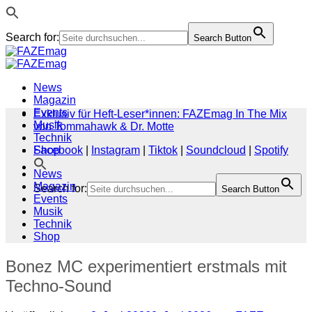
Search for:
Search Button
Zum
Inhalt
springen
News
Magazin
Events
Exklusiv für Heft-Leser*innen: FAZEmag In The Mix
Musik
von Tommahawk & Dr. Motte
Technik
Shop
Facebook
|
Instagram
|
Tiktok
|
Soundcloud
|
Spotify
News
Magazin
Search for:
Search Button
Events
Musik
Technik
Shop
Bonez MC experimentiert erstmals mit
Techno-Sound