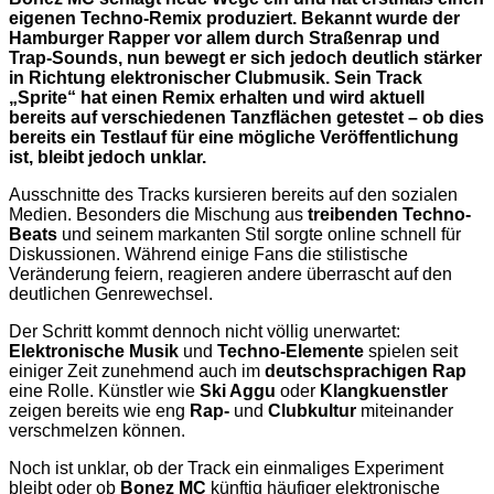
eigenen Techno-Remix produziert. Bekannt wurde der
Hamburger Rapper vor allem durch Straßenrap und
Trap-Sounds, nun bewegt er sich jedoch deutlich stärker
in Richtung elektronischer Clubmusik. Sein Track
„Sprite“ hat einen Remix erhalten und wird aktuell
bereits auf verschiedenen Tanzflächen getestet – ob dies
bereits ein Testlauf für eine mögliche Veröffentlichung
ist, bleibt jedoch unklar.
Ausschnitte des Tracks kursieren bereits auf den sozialen
Medien. Besonders die Mischung aus
treibenden Techno-
Beats
und seinem markanten Stil sorgte online schnell für
Diskussionen. Während einige Fans die stilistische
Veränderung feiern, reagieren andere überrascht auf den
deutlichen Genrewechsel.
Der Schritt kommt dennoch nicht völlig unerwartet:
Elektronische Musik
und
Techno-Elemente
spielen seit
einiger Zeit zunehmend auch im
deutschsprachigen Rap
eine Rolle. Künstler wie
Ski Aggu
oder
Klangkuenstler
zeigen bereits wie eng
Rap-
und
Clubkultur
miteinander
verschmelzen können.
Noch ist unklar, ob der Track ein einmaliges Experiment
bleibt oder ob
Bonez MC
künftig häufiger elektronische