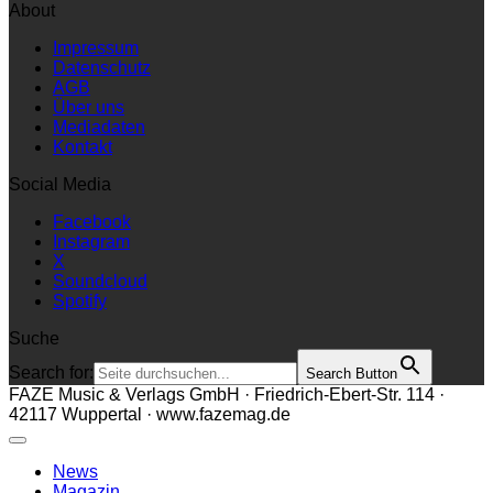
About
Impressum
Datenschutz
AGB
Über uns
Mediadaten
Kontakt
Social Media
Facebook
Instagram
X
Soundcloud
Spotify
Suche
Search for:
Search Button
FAZE Music & Verlags GmbH · Friedrich-Ebert-Str. 114 ·
42117 Wuppertal · www.fazemag.de
News
Magazin