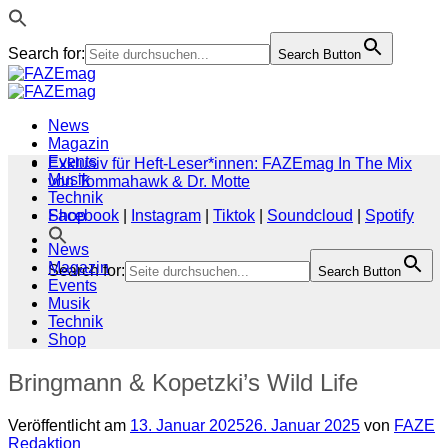
Search for:
Search Button
Zum
Inhalt
springen
News
Magazin
Events
Exklusiv für Heft-Leser*innen: FAZEmag In The Mix
Musik
von Tommahawk & Dr. Motte
Technik
Shop
Facebook
|
Instagram
|
Tiktok
|
Soundcloud
|
Spotify
News
Magazin
Search for:
Search Button
Events
Musik
Technik
Shop
Bringmann & Kopetzki’s Wild Life
Veröffentlicht am
13. Januar 2025
26. Januar 2025
von
FAZE
Redaktion