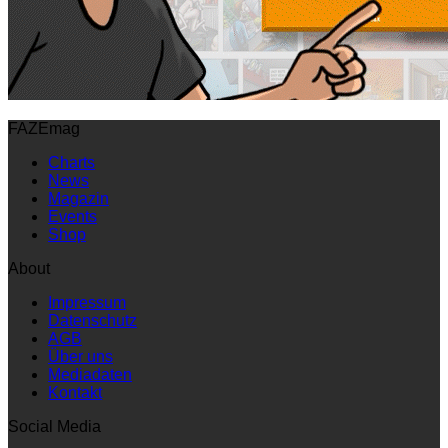
FAZEmag
Charts
News
Magazin
Events
Shop
About
Impressum
Datenschutz
AGB
Über uns
Mediadaten
Kontakt
Social Media