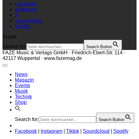
Facebook
Instagram
X
Soundcloud
Spotify
Suche
Search for:
Search Button
FAZE Music & Verlags GmbH · Friedrich-Ebert-Str. 114 ·
42117 Wuppertal · www.fazemag.de
News
Magazin
Events
Musik
Technik
Shop
Search for:
Search Button
Facebook
|
Instagram
|
Tiktok
|
Soundcloud
|
Spotify