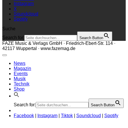
Instagram
X
Soundcloud
Spotify
Suche
Search for:
Search Button
FAZE Music & Verlags GmbH · Friedrich-Ebert-Str. 114 ·
42117 Wuppertal · www.fazemag.de
News
Magazin
Events
Musik
Technik
Shop
Search for:
Search Button
Facebook
|
Instagram
|
Tiktok
|
Soundcloud
|
Spotify