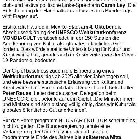
club- und festivalpolitische Linke-Sprecherin
Caren Ley
. Die
Entscheidung des Haushaltsausschusses des Bundestags
wirft Fragen auf.
Erst kürzlich wurde in Mexiko-Stadt
am 4. Oktober
die
Abschlusserklärung der
UNESCO-Weltkulturkonferenz
MONDIACULT
verabschiedet, in der 150 Staaten die
Anerkennung von Kultur als „globales öffentliches Gut“
fordern. Dies würde staatliche Unterstützung für Kultur und
Kreativwirtschaft, gerade auch in Krisenzeiten wie der Covid-
19-Pandemie, bedeuten.
Der Gipfel beschloss zudem die Einberufung eines
Weltkulturforums
, das ab 2025 alle vier Jahre tagen soll,
und eine bessere statistische Erfassung von Kultur und
Kreativwirtschaft. Vorne mit dabei: Deutschland. Botschafter
Peter Reuss
, Leiter der deutschen Delegation beim
UNESCO-Gipfel, betonte auf dem Gipfel: „Die Ministerinnen
und Minister sind sich bislang völlig einig, dass wir Kultur als
globales öffentliches Gut anerkennen“.
Für das Förderprogramm NEUSTART KULTUR scheint dies
nicht zu gelten. Die Bundesregierung lehnte eine
Verlängerung der Unterstützung ab und lässt die
Programmteile Ende des Jahres
bis spätestens Mitte