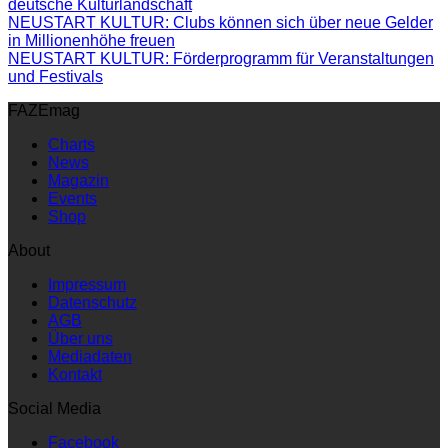
deutsche Kulturlandschaft
NEUSTART KULTUR: Clubs können sich über neue Gelder
in Millionenhöhe freuen
NEUSTART KULTUR: Förderprogramm für Veranstaltungen
und Festivals
FAZEmag
Charts
News
Magazin
Events
Shop
About
Impressum
Datenschutz
AGB
Über uns
Mediadaten
Kontakt
Social Media
Facebook