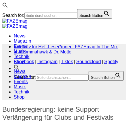
Search for:
Search Button
Zum
Inhalt
springen
News
Magazin
Events
Exklusiv für Heft-Leser*innen: FAZEmag In The Mix
Musik
von Tommahawk & Dr. Motte
Technik
Shop
Facebook
|
Instagram
|
Tiktok
|
Soundcloud
|
Spotify
News
Magazin
Search for:
Search Button
Events
Musik
Technik
Shop
Bundesregierung: keine Support-
Verlängerung für Clubs und Festivals