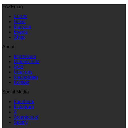
FAZEmag
Charts
News
Magazin
Events
Shop
About
Impressum
Datenschutz
AGB
Über uns
Mediadaten
Kontakt
Social Media
Facebook
Instagram
X
Soundcloud
Spotify