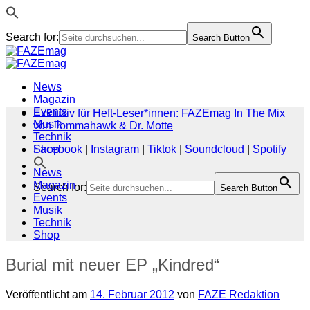
Search for:
Search Button
Zum
Inhalt
springen
News
Magazin
Events
Exklusiv für Heft-Leser*innen: FAZEmag In The Mix
Musik
von Tommahawk & Dr. Motte
Technik
Shop
Facebook
|
Instagram
|
Tiktok
|
Soundcloud
|
Spotify
News
Magazin
Search for:
Search Button
Events
Musik
Technik
Shop
Burial mit neuer EP „Kindred“
Veröffentlicht am
14. Februar 2012
von
FAZE Redaktion