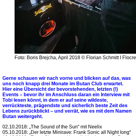
Foto: Boris Brejcha, April 2018 © Florian Schmitt I Flocr
Gerne schauen wir nach vorne und blicken auf das, was
uns noch knapp drei Monate im Butan Club erwartet.
Hier eine Übersicht der bevorstehenden, letzten (!)
Events – bevor ihr im Anschluss daran ein Interview mit
Tobi lesen könnt, in dem er auf seine wildeste,
verrückteste, prägendste und sicherlich beste Zeit des
Lebens zurückblickt – und verrät, wie es mit dem Namen
Butan weitergeht.
02.10.2018: „The Sound of the Sun“ mit Neelix
05.10.2018: „Der letzte Minirave: Frank Sonic all Night long“