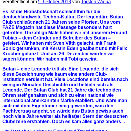
Veröffentlicht am
5. Oktober 2018
von
Torsten Widua
Es ist die Hiobsbotschaft schlechthin für die
deutschlandweite Techno-Kultur: Der legendäre Butan
Club schließt nach 21 Jahren seine Pforten. Uns vom
FAZE Magazin hat diese Message besonders hart
getroffen. Unzählige Male haben wir mit unserem Freund
Tobias – dem Gründer und Betreiber des Butan –
gefeiert. Wir haben mit Sven Väth gelacht, mit Frank
Sonic getrunken, mit Kerstin Eden gealbert und mit Felix
Kröcher getanzt. Und am 26. Dezember werden wir
sagen können: Wir haben mit Tobi geweint.
Butan – eine Legende tritt ab. Eine Legende, die sich
diese Bezeichnung wie kaum eine andere Club-
Institution verdient hat. Viele Locations sind bereits nach
wenigen Monaten Geschichte und betiteln sich als
Legende. Der Butan Club hat 21 Jahre die technoiden
Ohren steif gehalten und sich zu einer national wie
international anerkannten Marke etabliert. Und wäre man
sich mit dem Eigentümer einig geworden, was den
Pachtvertrag angeht, so würde das Butan gewiss auch
noch viele Jahre weiter als hell(st)er Stern der deutschen
Clubszene erstrahlen. Doch es kam alles ganz anders …