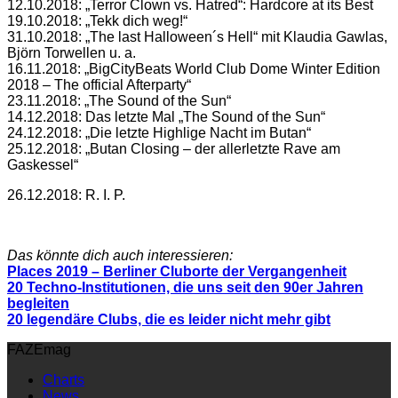
12.10.2018: „Terror Clown vs. Hatred“: Hardcore at its Best
19.10.2018: „Tekk dich weg!“
31.10.2018: „The last Halloween´s Hell“ mit Klaudia Gawlas,
Björn Torwellen u. a.
16.11.2018: „BigCityBeats World Club Dome Winter Edition
2018 – The official Afterparty“
23.11.2018: „The Sound of the Sun“
14.12.2018: Das letzte Mal „The Sound of the Sun“
24.12.2018: „Die letzte Highlige Nacht im Butan“
25.12.2018: „Butan Closing – der allerletzte Rave am
Gaskessel“
26.12.2018: R. I. P.
Das könnte dich auch interessieren:
Places 2019 – Berliner Cluborte der Vergangenheit
20 Techno-Institutionen, die uns seit den 90er Jahren
begleiten
20 legendäre Clubs, die es leider nicht mehr gibt
FAZEmag
Charts
News