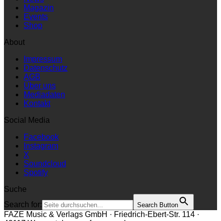
Magazin
Events
Shop
About
Impressum
Datenschutz
AGB
Über uns
Mediadaten
Kontakt
Social Media
Facebook
Instagram
X
Soundcloud
Spotify
Suche
Search for:
Search Button
FAZE Music & Verlags GmbH · Friedrich-Ebert-Str. 114 ·