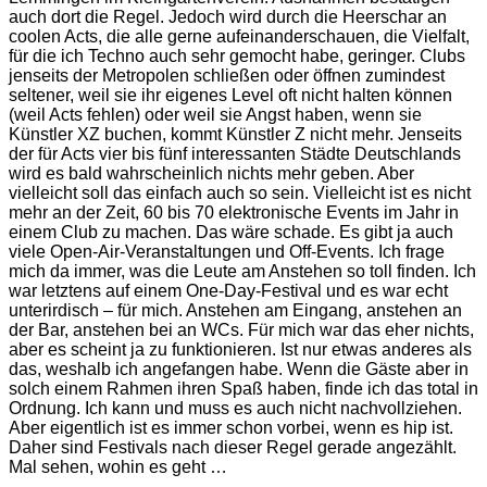
auch dort die Regel. Jedoch wird durch die Heerschar an
coolen Acts, die alle gerne aufeinanderschauen, die Vielfalt,
für die ich Techno auch sehr gemocht habe, geringer. Clubs
jenseits der Metropolen schließen oder öffnen zumindest
seltener, weil sie ihr eigenes Level oft nicht halten können
(weil Acts fehlen) oder weil sie Angst haben, wenn sie
Künstler XZ buchen, kommt Künstler Z nicht mehr. Jenseits
der für Acts vier bis fünf interessanten Städte Deutschlands
wird es bald wahrscheinlich nichts mehr geben. Aber
vielleicht soll das einfach auch so sein. Vielleicht ist es nicht
mehr an der Zeit, 60 bis 70 elektronische Events im Jahr in
einem Club zu machen. Das wäre schade. Es gibt ja auch
viele Open-Air-Veranstaltungen und Off-Events. Ich frage
mich da immer, was die Leute am Anstehen so toll finden. Ich
war letztens auf einem One-Day-Festival und es war echt
unterirdisch – für mich. Anstehen am Eingang, anstehen an
der Bar, anstehen bei an WCs. Für mich war das eher nichts,
aber es scheint ja zu funktionieren. Ist nur etwas anderes als
das, weshalb ich angefangen habe. Wenn die Gäste aber in
solch einem Rahmen ihren Spaß haben, finde ich das total in
Ordnung. Ich kann und muss es auch nicht nachvollziehen.
Aber eigentlich ist es immer schon vorbei, wenn es hip ist.
Daher sind Festivals nach dieser Regel gerade angezählt.
Mal sehen, wohin es geht …