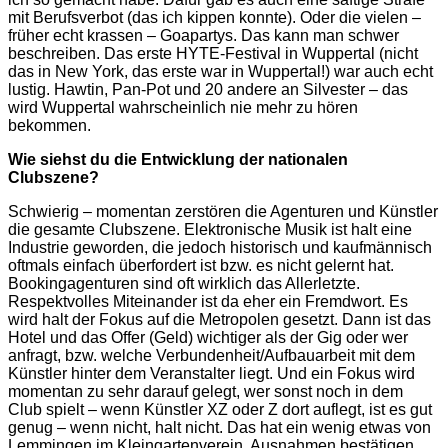
mit Berufsverbot (das ich kippen konnte). Oder die vielen –
früher echt krassen – Goapartys. Das kann man schwer
beschreiben. Das erste HYTE-Festival in Wuppertal (nicht
das in New York, das erste war in Wuppertal!) war auch echt
lustig. Hawtin, Pan-Pot und 20 andere an Silvester – das
wird Wuppertal wahrscheinlich nie mehr zu hören
bekommen.
Wie siehst du die Entwicklung der nationalen
Clubszene?
Schwierig – momentan zerstören die Agenturen und Künstler
die gesamte Clubszene. Elektronische Musik ist halt eine
Industrie geworden, die jedoch historisch und kaufmännisch
oftmals einfach überfordert ist bzw. es nicht gelernt hat.
Bookingagenturen sind oft wirklich das Allerletzte.
Respektvolles Miteinander ist da eher ein Fremdwort. Es
wird halt der Fokus auf die Metropolen gesetzt. Dann ist das
Hotel und das Offer (Geld) wichtiger als der Gig oder wer
anfragt, bzw. welche Verbundenheit/Aufbauarbeit mit dem
Künstler hinter dem Veranstalter liegt. Und ein Fokus wird
momentan zu sehr darauf gelegt, wer sonst noch in dem
Club spielt – wenn Künstler XZ oder Z dort auflegt, ist es gut
genug – wenn nicht, halt nicht. Das hat ein wenig etwas von
Lemmingen im Kleingartenverein. Ausnahmen bestätigen