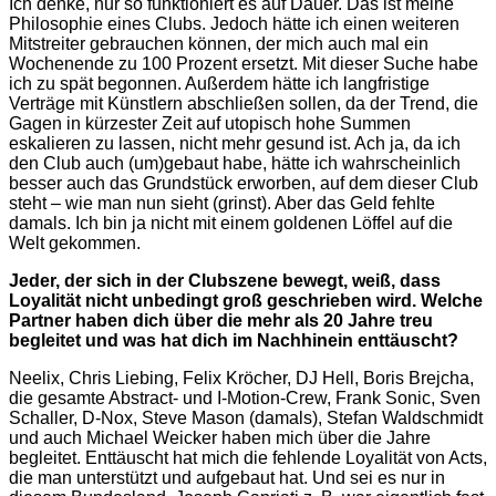
Ich denke, nur so funktioniert es auf Dauer. Das ist meine
Philosophie eines Clubs. Jedoch hätte ich einen weiteren
Mitstreiter gebrauchen können, der mich auch mal ein
Wochenende zu 100 Prozent ersetzt. Mit dieser Suche habe
ich zu spät begonnen. Außerdem hätte ich langfristige
Verträge mit Künstlern abschließen sollen, da der Trend, die
Gagen in kürzester Zeit auf utopisch hohe Summen
eskalieren zu lassen, nicht mehr gesund ist. Ach ja, da ich
den Club auch (um)gebaut habe, hätte ich wahrscheinlich
besser auch das Grundstück erworben, auf dem dieser Club
steht – wie man nun sieht (grinst). Aber das Geld fehlte
damals. Ich bin ja nicht mit einem goldenen Löffel auf die
Welt gekommen.
Jeder, der sich in der Clubszene bewegt, weiß, dass
Loyalität nicht unbedingt groß geschrieben wird. Welche
Partner haben dich über die mehr als 20 Jahre treu
begleitet und was hat dich im Nachhinein enttäuscht?
Neelix, Chris Liebing, Felix Kröcher, DJ Hell, Boris Brejcha,
die gesamte Abstract- und I-Motion-Crew, Frank Sonic, Sven
Schaller, D-Nox, Steve Mason (damals), Stefan Waldschmidt
und auch Michael Weicker haben mich über die Jahre
begleitet. Enttäuscht hat mich die fehlende Loyalität von Acts,
die man unterstützt und aufgebaut hat. Und sei es nur in