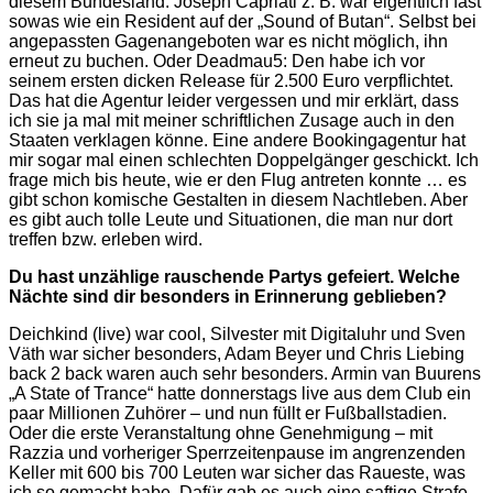
diesem Bundesland. Joseph Capriati z. B. war eigentlich fast
sowas wie ein Resident auf der „Sound of Butan“. Selbst bei
angepassten Gagenangeboten war es nicht möglich, ihn
erneut zu buchen. Oder Deadmau5: Den habe ich vor
seinem ersten dicken Release für 2.500 Euro verpflichtet.
Das hat die Agentur leider vergessen und mir erklärt, dass
ich sie ja mal mit meiner schriftlichen Zusage auch in den
Staaten verklagen könne. Eine andere Bookingagentur hat
mir sogar mal einen schlechten Doppelgänger geschickt. Ich
frage mich bis heute, wie er den Flug antreten konnte … es
gibt schon komische Gestalten in diesem Nachtleben. Aber
es gibt auch tolle Leute und Situationen, die man nur dort
treffen bzw. erleben wird.
Du hast unzählige rauschende Partys gefeiert. Welche
Nächte sind dir besonders in Erinnerung geblieben?
Deichkind (live) war cool, Silvester mit Digitaluhr und Sven
Väth war sicher besonders, Adam Beyer und Chris Liebing
back 2 back waren auch sehr besonders. Armin van Buurens
„A State of Trance“ hatte donnerstags live aus dem Club ein
paar Millionen Zuhörer – und nun füllt er Fußballstadien.
Oder die erste Veranstaltung ohne Genehmigung – mit
Razzia und vorheriger Sperrzeitenpause im angrenzenden
Keller mit 600 bis 700 Leuten war sicher das Raueste, was
ich so gemacht habe. Dafür gab es auch eine saftige Strafe