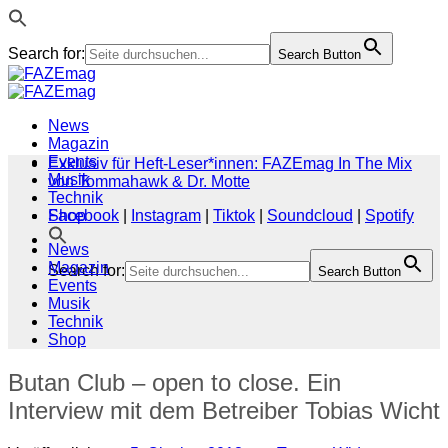
Search for:
Search Button
Zum
Inhalt
springen
News
Magazin
Events
Exklusiv für Heft-Leser*innen: FAZEmag In The Mix
Musik
von Tommahawk & Dr. Motte
Technik
Shop
Facebook
|
Instagram
|
Tiktok
|
Soundcloud
|
Spotify
News
Magazin
Search for:
Search Button
Events
Musik
Technik
Shop
Butan Club – open to close. Ein
Interview mit dem Betreiber Tobias Wicht