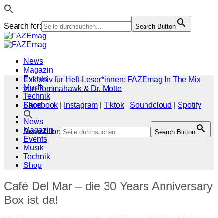
Search for:
Search Button
Zum
Inhalt
springen
News
Magazin
Events
Exklusiv für Heft-Leser*innen: FAZEmag In The Mix
Musik
von Tommahawk & Dr. Motte
Technik
Shop
Facebook
|
Instagram
|
Tiktok
|
Soundcloud
|
Spotify
News
Magazin
Search for:
Search Button
Events
Musik
Technik
Shop
Café Del Mar – die 30 Years Anniversary
Box ist da!