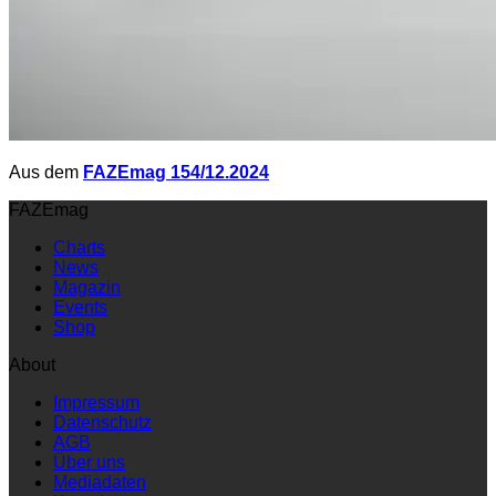
Aus dem
FAZEmag 154/12.2024
FAZEmag
Charts
News
Magazin
Events
Shop
About
Impressum
Datenschutz
AGB
Über uns
Mediadaten