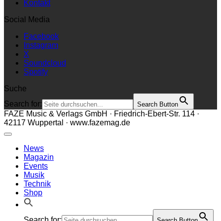
Kontakt
Social Media
Facebook
Instagram
X
Soundcloud
Spotify
Suche
Search for:
Search Button
FAZE Music & Verlags GmbH · Friedrich-Ebert-Str. 114 ·
42117 Wuppertal · www.fazemag.de
News
Magazin
Events
Musik
Technik
Shop
Search for:
Search Button