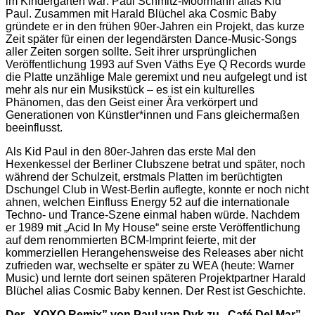
im Kindergarten war: Paul Schmitz-Moormann alias Kid
Paul. Zusammen mit Harald Blüchel aka Cosmic Baby
gründete er in den frühen 90er-Jahren ein Projekt, das kurze
Zeit später für einen der legendärsten Dance-Music-Songs
aller Zeiten sorgen sollte. Seit ihrer ursprünglichen
Veröffentlichung 1993 auf Sven Väths Eye Q Records wurde
die Platte unzählige Male geremixt und neu aufgelegt und ist
mehr als nur ein Musikstück – es ist ein kulturelles
Phänomen, das den Geist einer Ära verkörpert und
Generationen von Künstler*innen und Fans gleichermaßen
beeinflusst.
Als Kid Paul in den 80er-Jahren das erste Mal den
Hexenkessel der Berliner Clubszene betrat und später, noch
während der Schulzeit, erstmals Platten im berüchtigten
Dschungel Club in West-Berlin auflegte, konnte er noch nicht
ahnen, welchen Einfluss Energy 52 auf die internationale
Techno- und Trance-Szene einmal haben würde. Nachdem
er 1989 mit „Acid In My House“ seine erste Veröffentlichung
auf dem renommierten BCM-Imprint feierte, mit der
kommerziellen Herangehensweise des Releases aber nicht
zufrieden war, wechselte er später zu WEA (heute: Warner
Music) und lernte dort seinen späteren Projektpartner Harald
Blüchel alias Cosmic Baby kennen. Der Rest ist Geschichte.
Der „XOXO Remix” von Paul van Dyk zu „Café Del Mar”,