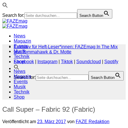
Search for:
Search Button
Zum
Inhalt
springen
News
Magazin
Events
Exklusiv für Heft-Leser*innen: FAZEmag In The Mix
Musik
von Tommahawk & Dr. Motte
Technik
Shop
Facebook
|
Instagram
|
Tiktok
|
Soundcloud
|
Spotify
News
Magazin
Search for:
Search Button
Events
Musik
Technik
Shop
Call Super – Fabric 92 (Fabric)
Veröffentlicht am
23. März 2017
von
FAZE Redaktion