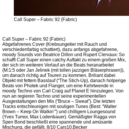
Call Super – Fabric 92 (Fabric)
Call Super – Fabric 92 (Fabric)
Abgefahrenes Cover (Krebsungetier mit Rauch und
verschiedenfarbig schattiert), dazu anfangs abgefahrene,
moody Sounds von Beatrice Dillon und Rupert Clervaux: So
schafft Call Super einen catchy Auftakt zu einem großen Mix,
der sich im weiteren Verlauf an die Beats heranarbeitet
(M:1:5 oder Jan Jelinek (mit tollen jazzigen Bläserphrasen)),
um danach richtig auf Touren zu kommen. Briliant dabei
Objekt mit fettem Basslauf (“The Stich-Up), danach holperige
Beats von Photek und Flanger, um eine Kehrtwende in
moody Techno von Carl Craig auf Planet E hinzulegen. Von
nun an regieren Techno und seine experimentellen
Ausgestaltungen den Mix (“Bruce – Sweat”). Die letzten
Tracks entschleunigen mit souligen Tunes (Best: “Walter
Brown – Keep On Walkin’”) und chilligem Loungesound
(Yves Tumor, Max Lodenbauer). Gemäßigter Ragga von
Spen Bond beschließt eine spannende und amüsante
Mischung, die gefällt. 8/10 Cars10.Becker