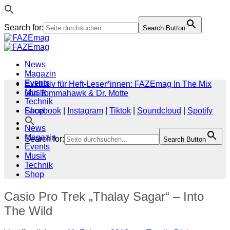
Search for:
Search Button
Zum
Inhalt
springen
News
Magazin
Events
Exklusiv für Heft-Leser*innen: FAZEmag In The Mix
Musik
von Tommahawk & Dr. Motte
Technik
Shop
Facebook
|
Instagram
|
Tiktok
|
Soundcloud
|
Spotify
News
Magazin
Search for:
Search Button
Events
Musik
Technik
Shop
Casio Pro Trek „Thalay Sagar“ – Into
The Wild