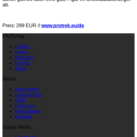
ab.
Preis: 299 EUR //
www.protrek.eu/de
FAZEmag
Charts
News
Magazin
Events
Shop
About
Impressum
Datenschutz
AGB
Über uns
Mediadaten
Kontakt
Social Media