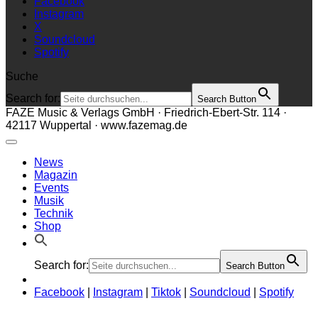
Facebook
Instagram
X
Soundcloud
Spotify
Suche
Search for:
Search Button
FAZE Music & Verlags GmbH · Friedrich-Ebert-Str. 114 ·
42117 Wuppertal · www.fazemag.de
News
Magazin
Events
Musik
Technik
Shop
Search for:
Search Button
Facebook
|
Instagram
|
Tiktok
|
Soundcloud
|
Spotify