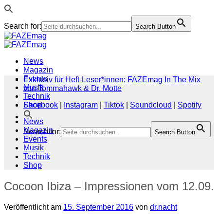
Search for:
Search Button
Zum
Inhalt
springen
News
Magazin
Events
Exklusiv für Heft-Leser*innen: FAZEmag In The Mix
Musik
von Tommahawk & Dr. Motte
Technik
Shop
Facebook
|
Instagram
|
Tiktok
|
Soundcloud
|
Spotify
News
Magazin
Search for:
Search Button
Events
Musik
Technik
Shop
Cocoon Ibiza – Impressionen vom 12.09.
Veröffentlicht am
15. September 2016
von
dr.nacht