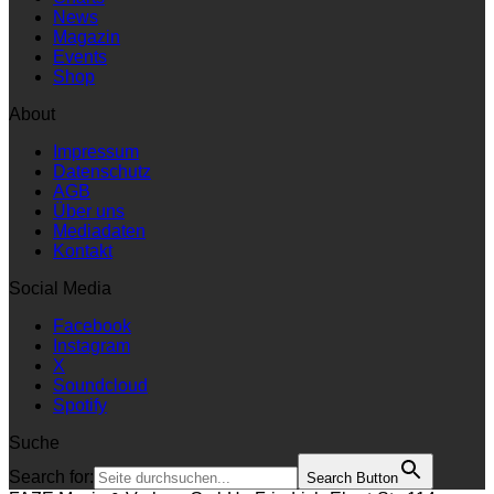
Charts
News
Magazin
Events
Shop
About
Impressum
Datenschutz
AGB
Über uns
Mediadaten
Kontakt
Social Media
Facebook
Instagram
X
Soundcloud
Spotify
Suche