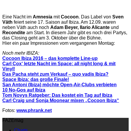
Eine Nacht im
Amnesia
mit
Cocoon
. Das Label von
Sven
Väth
feiert seine 17. Saison auf Ibiza. Am 12.09. waren
neben Väth auch noch
Adam Beyer, Ilario Alicante
und
Recondite
am Start. In diesem Jahr gibt es noch drei Partys,
das Closing geht am 3. Oktober über die Bühne.
Hier ein paar Impressionen vom vergangenen Montag:
Noch mehr IBIZA:
Cocoon Ibiza 2016 – das komplette Line-up
Carl Cox‘ letzte Nacht im Space: all night long & mit
Vinyl!
Das Pacha steht zum Verkauf – quo vadis Ibiza?
Space Ibiza: das große Finale!
San Antoni (Ibiza) möchte Open-Air-Clubs verbieten
10 No-Gos auf Ibiza
Tom Novys Ratgeber: Das kostet ein Tag auf Ibiza
Carl Craig und Sonja Moonear mixen „Cocoon Ibiza“
Fotos:
www.phrank.net
FAZEmag