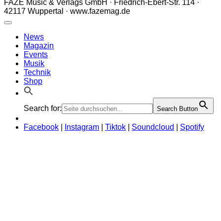
Search for:
Search Button
FAZE Music & Verlags GmbH · Friedrich-Ebert-Str. 114 ·
42117 Wuppertal · www.fazemag.de
News
Magazin
Events
Musik
Technik
Shop
Search for:
Search Button
Facebook
|
Instagram
|
Tiktok
|
Soundcloud
|
Spotify