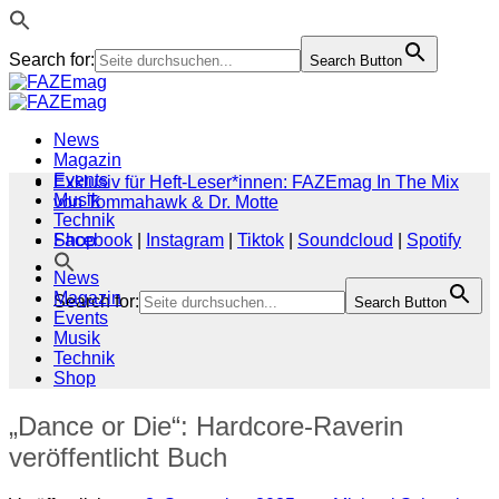
Search for:
Search Button
Zum
Inhalt
springen
News
Magazin
Events
Exklusiv für Heft-Leser*innen: FAZEmag In The Mix
Musik
von Tommahawk & Dr. Motte
Technik
Shop
Facebook
|
Instagram
|
Tiktok
|
Soundcloud
|
Spotify
News
Magazin
Search for:
Search Button
Events
Musik
Technik
Shop
„Dance or Die“: Hardcore-Raverin
veröffentlicht Buch