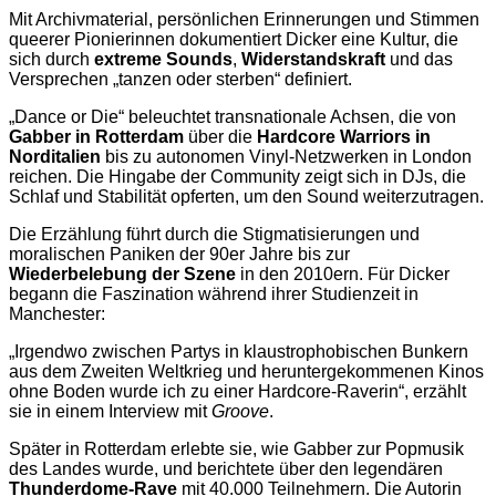
Mit Archivmaterial, persönlichen Erinnerungen und Stimmen
queerer Pionierinnen dokumentiert Dicker eine Kultur, die
sich durch
extreme Sounds
,
Widerstandskraft
und das
Versprechen „tanzen oder sterben“ definiert.
„Dance or Die“ beleuchtet transnationale Achsen, die von
Gabber in Rotterdam
über die
Hardcore Warriors in
Norditalien
bis zu autonomen Vinyl-Netzwerken in London
reichen. Die Hingabe der Community zeigt sich in DJs, die
Schlaf und Stabilität opferten, um den Sound weiterzutragen.
Die Erzählung führt durch die Stigmatisierungen und
moralischen Paniken der 90er Jahre bis zur
Wiederbelebung der Szene
in den 2010ern. Für Dicker
begann die Faszination während ihrer Studienzeit in
Manchester:
„Irgendwo zwischen Partys in klaustrophobischen Bunkern
aus dem Zweiten Weltkrieg und heruntergekommenen Kinos
ohne Boden wurde ich zu einer Hardcore-Raverin“, erzählt
sie in einem Interview mit
Groove
.
Später in Rotterdam erlebte sie, wie Gabber zur Popmusik
des Landes wurde, und berichtete über den legendären
Thunderdome-Rave
mit 40.000 Teilnehmern. Die Autorin