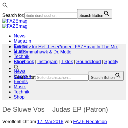
Search for:
Search Button
Zum
Inhalt
springen
News
Magazin
Events
Exklusiv für Heft-Leser*innen: FAZEmag In The Mix
Musik
von Tommahawk & Dr. Motte
Technik
Shop
Facebook
|
Instagram
|
Tiktok
|
Soundcloud
|
Spotify
News
Magazin
Search for:
Search Button
Events
Musik
Technik
Shop
De Sluwe Vos – Judas EP (Patron)
Veröffentlicht am
17. Mai 2018
von
FAZE Redaktion