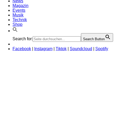
News
Magazin
Events
Musik
Technik
Shop
Search for:
Search Button
Facebook
|
Instagram
|
Tiktok
|
Soundcloud
|
Spotify