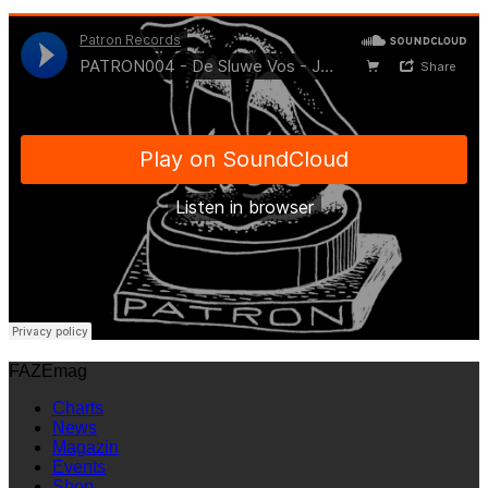
FAZEmag
Charts
News
Magazin
Events
Shop