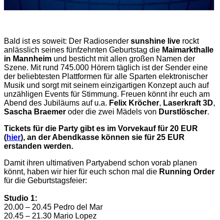
Bald ist es soweit: Der Radiosender
sunshine live
rockt
anlässlich seines fünfzehnten Geburtstag die
Maimarkthalle
in Mannheim
und besticht mit allen großen Namen der
Szene. Mit rund 745.000 Hörern täglich ist der Sender eine
der beliebtesten Plattformen für alle Sparten elektronischer
Musik und sorgt mit seinem einzigartigen Konzept auch auf
unzähligen Events für Stimmung. Freuen könnt ihr euch am
Abend des Jubiläums auf u.a.
Felix Kröcher
,
Laserkraft 3D
,
Sascha Braemer
oder die zwei Mädels von
Durstlöscher
.
Tickets für die Party gibt es im Vorvekauf für 20 EUR
(
hier
), an der Abendkasse können sie für 25 EUR
erstanden werden.
Damit ihren ultimativen Partyabend schon vorab planen
könnt, haben wir hier für euch schon mal die
Running Order
für die Geburtstagsfeier:
Studio 1:
20.00 – 20.45 Pedro del Mar
20.45 – 21.30 Mario Lopez