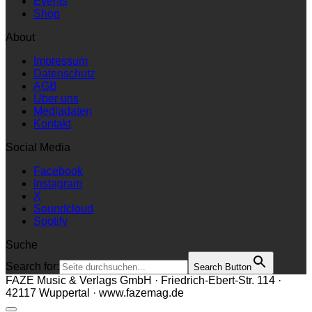
Events
Shop
About
Impressum
Datenschutz
AGB
Über uns
Mediadaten
Kontakt
Social Media
Facebook
Instagram
X
Soundcloud
Spotify
Suche
Search for:
Search Button
FAZE Music & Verlags GmbH · Friedrich-Ebert-Str. 114 ·
42117 Wuppertal · www.fazemag.de