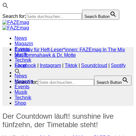
Search for:
Search Button
Zum
Inhalt
springen
News
Magazin
Events
Exklusiv für Heft-Leser*innen: FAZEmag In The Mix
Musik
von Tommahawk & Dr. Motte
Technik
Shop
Facebook
|
Instagram
|
Tiktok
|
Soundcloud
|
Spotify
News
Magazin
Search for:
Search Button
Events
Musik
Technik
Shop
Der Countdown läuft! sunshine live
fünfzehn, der Timetable steht!