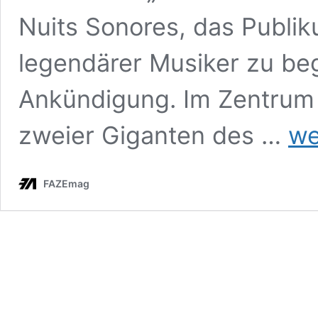
Nuits Sonores, das Publi
legendärer Musiker zu bege
Ankündigung. Im Zentrum s
Detroi
zweier Giganten des …
we
Techn
im
TV:
FAZEmag
Arte
kündig
B2B-
Set
mit
Carl
Craig
&
Seth
Troxle