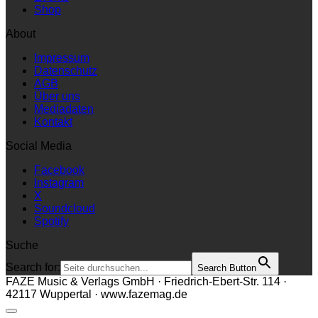
Shop
About
Impressum
Datenschutz
AGB
Über uns
Mediadaten
Kontakt
Social Media
Facebook
Instagram
X
Soundcloud
Spotify
Suche
Search for:
Search Button
FAZE Music & Verlags GmbH · Friedrich-Ebert-Str. 114 ·
42117 Wuppertal · www.fazemag.de