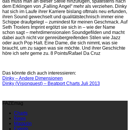
das muss man an dieser Stelle hinzufügen, spätestens nach
dem Erklingen von „Falling Angel“ mehr als verziehen. Dinky
hat sich im Laufe ihrer Karriere bislang oftmals neu erfunden,
ihren Sound gewechselt und qualitätstechnisch immer eine
Schippe draufgelegt – zumindest für meinen Geschmack. Auf
Seth Troxlers Imprint ergötzt sie sich in – wie der Name
schon sagt – mehrdimensionalen Soundgefilden und macht
dabei auch nicht vor genreübergreifenden Stilen wie Jazz
oder auch Pop Halt. Eine Dame, die sich nimmt, was sie
braucht, um zu sagen was sie möchte. Und ihrer Geschichte
höre ich sehr gerne zu. 8 Points/Rafael Da Cruz
Das könnte dich auch interessieren:
Dinky – Andere Dimensionen
Dinky (Visionquest) – Beatport Charts Juli 2013
FAZEmag
Charts
News
Magazin
Events