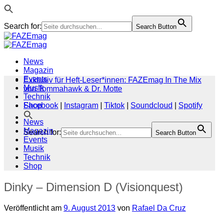
Search for:
Search Button
Zum
Inhalt
springen
News
Magazin
Events
Exklusiv für Heft-Leser*innen: FAZEmag In The Mix
Musik
von Tommahawk & Dr. Motte
Technik
Shop
Facebook
|
Instagram
|
Tiktok
|
Soundcloud
|
Spotify
News
Magazin
Search for:
Search Button
Events
Musik
Technik
Shop
Dinky – Dimension D (Visionquest)
Veröffentlicht am
9. August 2013
von
Rafael Da Cruz