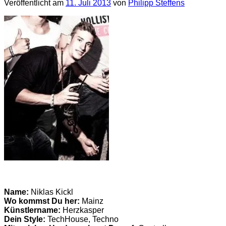
Veröffentlicht am
11. Juli 2013
von
Philipp Steffens
Name:
Niklas Kickl
Wo kommst Du her:
Mainz
Künstlername:
Herzkasper
Dein Style:
TechHouse, Techno