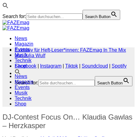
Search for:
Search Button
Zum
Inhalt
springen
News
Magazin
Events
Exklusiv für Heft-Leser*innen: FAZEmag In The Mix
Musik
von Julia Wulf
Technik
Shop
Facebook
|
Instagram
|
Tiktok
|
Soundcloud
|
Spotify
News
Magazin
Search for:
Search Button
Events
Musik
Technik
Shop
DJ-Contest Focus On… Klaudia Gawlas
– Herzkasper