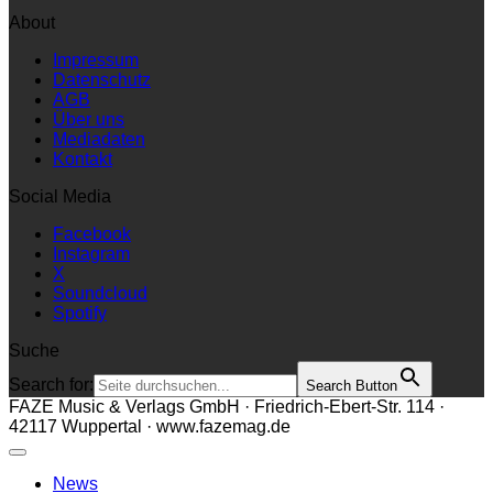
About
Impressum
Datenschutz
AGB
Über uns
Mediadaten
Kontakt
Social Media
Facebook
Instagram
X
Soundcloud
Spotify
Suche
Search for:
Search Button
FAZE Music & Verlags GmbH · Friedrich-Ebert-Str. 114 ·
42117 Wuppertal · www.fazemag.de
News