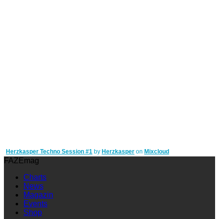
Herzkasper Techno Session #1
by
Herzkasper
on
Mixcloud
FAZEmag
Charts
News
Magazin
Events
Shop