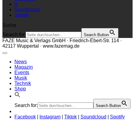
X
Soundcloud
Spotify
Suche
Search for:
Search Button
FAZE Music & Verlags GmbH · Friedrich-Ebert-Str. 114 ·
42117 Wuppertal · www.fazemag.de
News
Magazin
Events
Musik
Technik
Shop
Search for:
Search Button
Facebook
|
Instagram
|
Tiktok
|
Soundcloud
|
Spotify