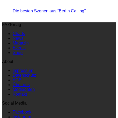
Die besten Szenen aus “Berlin Calling”
FAZEmag
Charts
News
Magazin
Events
Shop
About
Impressum
Datenschutz
AGB
Über uns
Mediadaten
Kontakt
Social Media
Facebook
Instagram