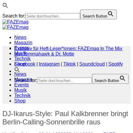
Search for:
Search Button
Zum
Inhalt
springen
News
Magazin
Events
Exklusiv für Heft-Leser*innen: FAZEmag In The Mix
Musik
von Tommahawk & Dr. Motte
Technik
Shop
Facebook
|
Instagram
|
Tiktok
|
Soundcloud
|
Spotify
News
Magazin
Search for:
Search Button
Events
Musik
Technik
Shop
DJ-Ikarus-Style: Paul Kalkbrenner bringt
Berlin-Calling-Sonnenbrille raus