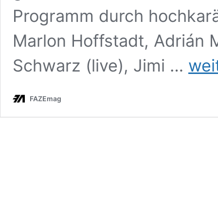
Programm durch hochkarät
Marlon Hoffstadt, Adrián M
Dockland
Schwarz (live), Jimi …
wei
Festival
2026:
Das
FAZEmag
vollständ
Line-
up
steht
fest