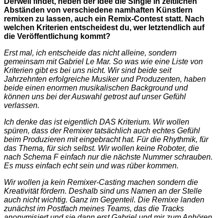
Derweil findet, neben der Idee die Single in zeitlichen
Abständen von verschiedene namhaften Künstlern
remixen zu lassen, auch ein Remix-Contest statt. Nach
welchen Kriterien entscheidest du, wer letztendlich auf
die Veröffentlichung kommt?
Erst mal, ich entscheide das nicht alleine, sondern
gemeinsam mit Gabriel Le Mar. So was wie eine Liste von
Kriterien gibt es bei uns nicht. Wir sind beide seit
Jahrzehnten erfolgreiche Musiker und Produzenten, haben
beide einen enormen musikalischen Background und
können uns bei der Auswahl getrost auf unser Gefühl
verlassen.
Ich denke das ist eigentlich DAS Kriterium. Wir wollen
spüren, dass der Remixer tatsächlich auch echtes Gefühl
beim Produzieren mit eingebracht hat. Für die Rhythmik, für
das Thema, für sich selbst. Wir wollen keine Roboter, die
nach Schema F einfach nur die nächste Nummer schrauben.
Es muss einfach echt sein und was rüber kommen.
Wir wollen ja kein Remixer-Casting machen sondern die
Kreativität fördern. Deshalb sind uns Namen an der Stelle
auch nicht wichtig. Ganz im Gegenteil. Die Remixe landen
zunächst im Postfach meines Teams, das die Tracks
anonymisiert und sie dann erst Gabriel und mir zum Anhören