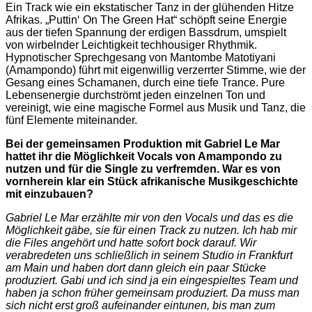
Ein Track wie ein ekstatischer Tanz in der glühenden Hitze
Afrikas. „Puttin‘ On The Green Hat“ schöpft seine Energie
aus der tiefen Spannung der erdigen Bassdrum, umspielt
von wirbelnder Leichtigkeit techhousiger Rhythmik.
Hypnotischer Sprechgesang von Mantombe Matotiyani
(Amampondo) führt mit eigenwillig verzerrter Stimme, wie der
Gesang eines Schamanen, durch eine tiefe Trance. Pure
Lebensenergie durchströmt jeden einzelnen Ton und
vereinigt, wie eine magische Formel aus Musik und Tanz, die
fünf Elemente miteinander.
Bei der gemeinsamen Produktion mit Gabriel Le Mar
hattet ihr die Möglichkeit Vocals von Amampondo zu
nutzen und für die Single zu verfremden. War es von
vornherein klar ein Stück afrikanische Musikgeschichte
mit einzubauen?
Gabriel Le Mar erzählte mir von den Vocals und das es die
Möglichkeit gäbe, sie für einen Track zu nutzen. Ich hab mir
die Files angehört und hatte sofort bock darauf. Wir
verabredeten uns schließlich in seinem Studio in Frankfurt
am Main und haben dort dann gleich ein paar Stücke
produziert. Gabi und ich sind ja ein eingespieltes Team und
haben ja schon früher gemeinsam produziert. Da muss man
sich nicht erst groß aufeinander eintunen, bis man zum