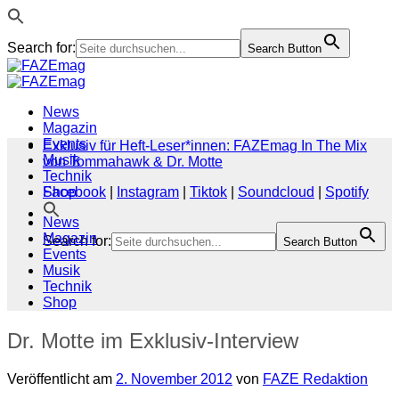
Search for:
Search Button
Zum
Inhalt
springen
News
Magazin
Events
Exklusiv für Heft-Leser*innen: FAZEmag In The Mix
Musik
von Tommahawk & Dr. Motte
Technik
Shop
Facebook
|
Instagram
|
Tiktok
|
Soundcloud
|
Spotify
News
Magazin
Search for:
Search Button
Events
Musik
Technik
Shop
Dr. Motte im Exklusiv-Interview
Veröffentlicht am
2. November 2012
von
FAZE Redaktion