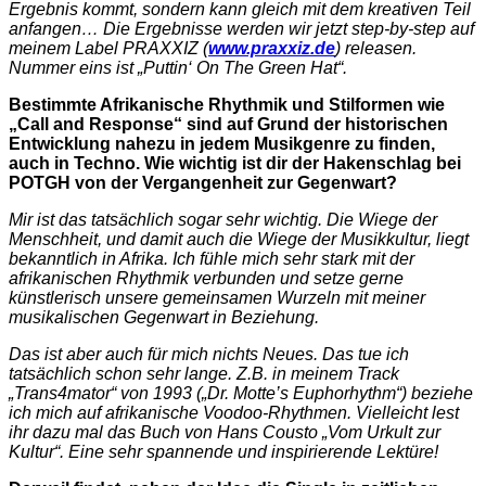
Ergebnis kommt, sondern kann gleich mit dem kreativen Teil
anfangen… Die Ergebnisse werden wir jetzt step-by-step auf
meinem Label PRAXXIZ (
www.praxxiz.de
) releasen.
Nummer eins ist „Puttin‘ On The Green Hat“.
Bestimmte Afrikanische Rhythmik und Stilformen wie
„Call and Response“ sind auf Grund der historischen
Entwicklung nahezu in jedem Musikgenre zu finden,
auch in Techno. Wie wichtig ist dir der Hakenschlag bei
POTGH von der Vergangenheit zur Gegenwart?
Mir ist das tatsächlich sogar sehr wichtig. Die Wiege der
Menschheit, und damit auch die Wiege der Musikkultur, liegt
bekanntlich in Afrika. Ich fühle mich sehr stark mit der
afrikanischen Rhythmik verbunden und setze gerne
künstlerisch unsere gemeinsamen Wurzeln mit meiner
musikalischen Gegenwart in Beziehung.
Das ist aber auch für mich nichts Neues. Das tue ich
tatsächlich schon sehr lange. Z.B. in meinem Track
„Trans4mator“ von 1993 („Dr. Motte’s Euphorhythm“) beziehe
ich mich auf afrikanische Voodoo-Rhythmen. Vielleicht lest
ihr dazu mal das Buch von Hans Cousto „Vom Urkult zur
Kultur“. Eine sehr spannende und inspirierende Lektüre!