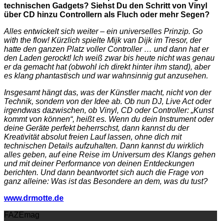
technischen Gadgets? Siehst Du den Schritt von Vinyl
über CD hinzu Controllern als Fluch oder mehr Segen?
Alles entwickelt sich weiter – ein universelles Prinzip. Go
with the flow! Kürzlich spielte Mijk van Dijk im Tresor, der
hatte den ganzen Platz voller Controller … und dann hat er
den Laden gerockt! Ich weiß zwar bis heute nicht was genau
er da gemacht hat (obwohl ich direkt hinter ihm stand), aber
es klang phantastisch und war wahnsinnig gut anzusehen.
Insgesamt hängt das, was der Künstler macht, nicht von der
Technik, sondern von der Idee ab. Ob nun DJ, Live Act oder
irgendwas dazwischen, ob Vinyl, CD oder Controller: „Kunst
kommt von können“, heißt es. Wenn du dein Instrument oder
deine Geräte perfekt beherrschst, dann kannst du der
Kreativität absolut freien Lauf lassen, ohne dich mit
technischen Details aufzuhalten. Dann kannst du wirklich
alles geben, auf eine Reise im Universum des Klangs gehen
und mit deiner Performance von deinen Entdeckungen
berichten. Und dann beantwortet sich auch die Frage von
ganz alleine: Was ist das Besondere an dem, was du tust?
www.drmotte.de
FAZEmag