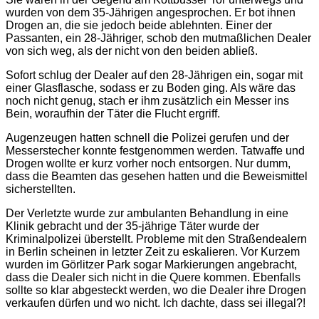
wurden von dem 35-Jährigen angesprochen. Er bot ihnen
Drogen an, die sie jedoch beide ablehnten. Einer der
Passanten, ein 28-Jähriger, schob den mutmaßlichen Dealer
von sich weg, als der nicht von den beiden abließ.
Sofort schlug der Dealer auf den 28-Jährigen ein, sogar mit
einer Glasflasche, sodass er zu Boden ging. Als wäre das
noch nicht genug, stach er ihm zusätzlich ein Messer ins
Bein, woraufhin der Täter die Flucht ergriff.
Augenzeugen hatten schnell die Polizei gerufen und der
Messerstecher konnte festgenommen werden. Tatwaffe und
Drogen wollte er kurz vorher noch entsorgen. Nur dumm,
dass die Beamten das gesehen hatten und die Beweismittel
sicherstellten.
Der Verletzte wurde zur ambulanten Behandlung in eine
Klinik gebracht und der 35-jährige Täter wurde der
Kriminalpolizei überstellt. Probleme mit den Straßendealern
in Berlin scheinen in letzter Zeit zu eskalieren. Vor Kurzem
wurden im Görlitzer Park sogar Markierungen angebracht,
dass die Dealer sich nicht in die Quere kommen. Ebenfalls
sollte so klar abgesteckt werden, wo die Dealer ihre Drogen
verkaufen dürfen und wo nicht. Ich dachte, dass sei illegal?!