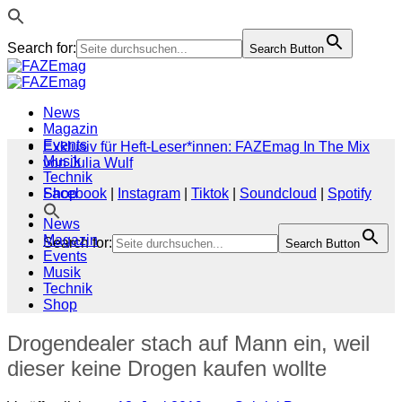
Search for:
Search Button
Zum
Inhalt
springen
News
Magazin
Events
Exklusiv für Heft-Leser*innen: FAZEmag In The Mix
Musik
von Julia Wulf
Technik
Shop
Facebook
|
Instagram
|
Tiktok
|
Soundcloud
|
Spotify
News
Magazin
Search for:
Search Button
Events
Musik
Technik
Shop
Drogendealer stach auf Mann ein, weil
dieser keine Drogen kaufen wollte