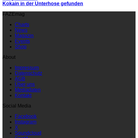
Kokain in der Unterhose gefunden
FAZEmag
Charts
News
Magazin
Events
Shop
About
Impressum
Datenschutz
AGB
Über uns
Mediadaten
Kontakt
Social Media
Facebook
Instagram
X
Soundcloud