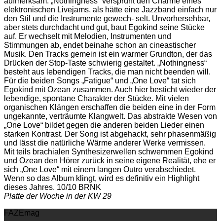
aufmerksam. „Nothingness“ versprüht den Charme eines
elektronischen Livejams, als hätte eine Jazzband einfach nur
den Stil und die Instrumente gewech- selt. Unvorhersehbar,
aber stets durchdacht und gut, baut Egokind seine Stücke
auf. Er wechselt mit Melodien, Instrumenten und
Stimmungen ab, endet beinahe schon an cineastischer
Musik. Den Tracks gemein ist ein warmer Grundton, der das
Drücken der Stop-Taste schwierig gestaltet. „Nothingness“
besteht aus lebendigen Tracks, die man nicht beenden will.
Für die beiden Songs „Fatigue“ und „One Love“ tat sich
Egokind mit Ozean zusammen. Auch hier besticht wieder der
lebendige, spontane Charakter der Stücke. Mit vielen
organischen Klängen erschaffen die beiden eine in der Form
ungekannte, verträumte Klangwelt. Das abstrakte Wesen von
„One Love“ bildet gegen die anderen beiden Lieder einen
starken Kontrast. Der Song ist abgehackt, sehr phasenmäßig
und lässt die natürliche Wärme anderer Werke vermissen.
Mit teils brachialen Synthesizerwellen schwemmen Egokind
und Ozean den Hörer zurück in seine eigene Realität, ehe er
sich „One Love“ mit einem langen Outro verabschiedet.
Wenn so das Album klingt, wird es definitiv ein Highlight
dieses Jahres. 10/10 BRNK
Platte der Woche in der KW 29
FAZEmag