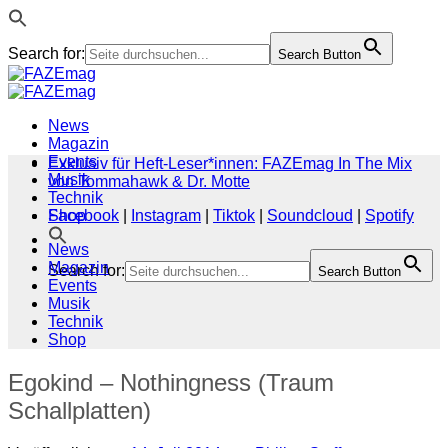
Search for:
Search Button
Zum
Inhalt
springen
News
Magazin
Events
Exklusiv für Heft-Leser*innen: FAZEmag In The Mix
Musik
von Tommahawk & Dr. Motte
Technik
Shop
Facebook
|
Instagram
|
Tiktok
|
Soundcloud
|
Spotify
News
Magazin
Search for:
Search Button
Events
Musik
Technik
Shop
Egokind – Nothingness (Traum
Schallplatten)