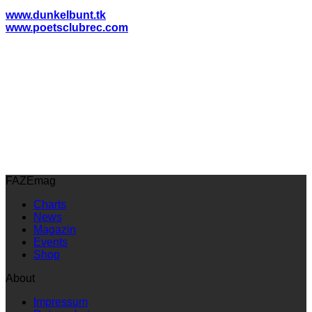
www.dunkelbunt.tk
www.poetsclubrec.com
FAZEmag
Charts
News
Magazin
Events
Shop
About
Impressum