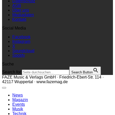
Datenschutz
AGB
Über uns
Mediadaten
Kontakt
Social Media
Facebook
Instagram
X
Soundcloud
Spotify
Suche
Search for:
Search Button
FAZE Music & Verlags GmbH · Friedrich-Ebert-Str. 114 ·
42117 Wuppertal · www.fazemag.de
News
Magazin
Events
Musik
Technik