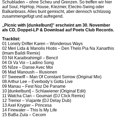
Schubladen – ohne Scheu und Grenzen. So treffen wir hier
auf Soul, HipHop, House, Klezmer, Electro-Swing oder
Balkanbrass. Alles bunt gemischt, aber dennoch schlüssig
zusammengefügt und aufregend.
„Picnic with [dunkelbunt]“ erscheint am 30. November
als CD, Doppel-LP & Download auf Poets Club Records.
Tracklist:
01 Lonely Drifter Karen – Wonderous Ways
02 Meri Lida & Manolis Hiotis – Den Thelo Pia Na Xanarthis
(Imam Baildi Remix)
03 Nil Karaibrahimgil – Bencil
04 Oi Va Voi – Ladino Song
05 Nôze – Danse Avec Moi
06 Mad Manoush – Illusionen
07 Sweewiff – Man Of Constant Sorrow (Original Mix)
08 Arthur Lee – Everbody’s Gotta Live
09 Manau – Fest Noz De Paname
10 [dunkelbunt] – Schlawiener (Original Edit)
11 Watcha Clan – Goumari (DJ Click Remix)
12 Tremor – Viajante (DJ Delay Dub)
13 Axel Krygier – Princesa
14 Firewater – This Is My Life
15 BaBa Zula – Cecom