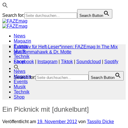
Search for:
Search Button
Zum
Inhalt
springen
News
Magazin
Events
Exklusiv für Heft-Leser*innen: FAZEmag In The Mix
Musik
von Tommahawk & Dr. Motte
Technik
Shop
Facebook
|
Instagram
|
Tiktok
|
Soundcloud
|
Spotify
News
Magazin
Search for:
Search Button
Events
Musik
Technik
Shop
Ein Picknick mit [dunkelbunt]
Veröffentlicht am
19. November 2012
von
Tassilo Dicke