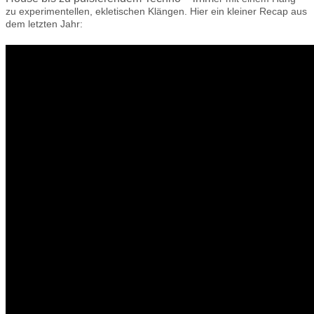
zu experimentelle
n, ekle
tischen Klängen. Hier ein kleiner Recap aus
dem letzten Jahr: