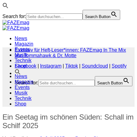
Search for:
Search Button
Zum
Inhalt
springen
News
Magazin
Events
Exklusiv für Heft-Leser*innen: FAZEmag In The Mix
Musik
von Tommahawk & Dr. Motte
Technik
Shop
Facebook
|
Instagram
|
Tiktok
|
Soundcloud
|
Spotify
News
Magazin
Search for:
Search Button
Events
Musik
Technik
Shop
Ein Seetag im schönen Süden: Schall im
Schilf 2025