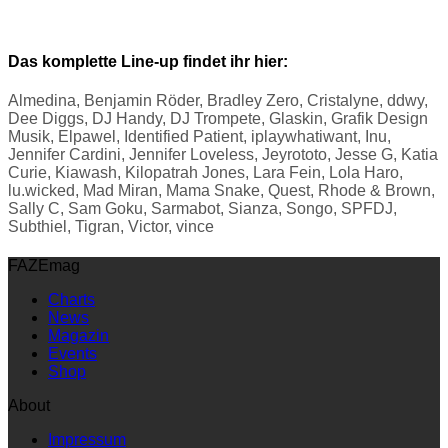
Das komplette Line-up findet ihr hier:
Almedina, Benjamin Röder, Bradley Zero, Cristalyne, ddwy,
Dee Diggs, DJ Handy, DJ Trompete, Glaskin, Grafik Design
Musik, Elpawel, Identified Patient, iplaywhatiwant, Inu,
Jennifer Cardini, Jennifer Loveless, Jeyrototo, Jesse G, Katia
Curie, Kiawash, Kilopatrah Jones, Lara Fein, Lola Haro,
lu.wicked, Mad Miran, Mama Snake, Quest, Rhode & Brown,
Sally C, Sam Goku, Sarmabot, Sianza, Songo, SPFDJ,
Subthiel, Tigran, Victor, vince
FAZEmag
Charts
News
Magazin
Events
Shop
About
Impressum