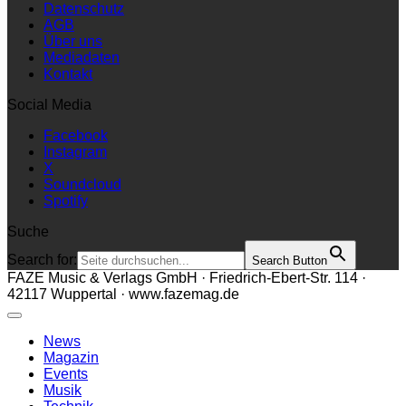
Datenschutz
AGB
Über uns
Mediadaten
Kontakt
Social Media
Facebook
Instagram
X
Soundcloud
Spotify
Suche
Search for:
Search Button
FAZE Music & Verlags GmbH · Friedrich-Ebert-Str. 114 ·
42117 Wuppertal · www.fazemag.de
News
Magazin
Events
Musik