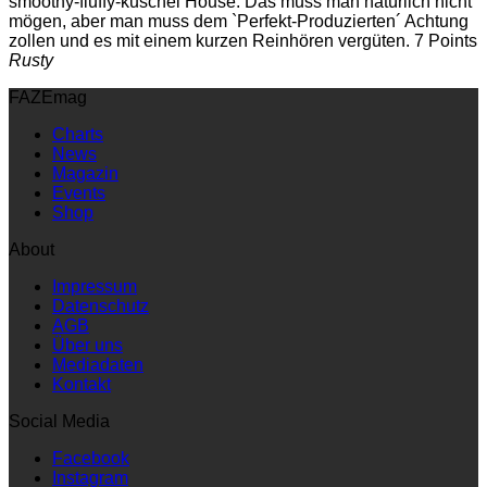
smoothy-fluffy-kuschel House. Das muss man natürlich nicht
mögen, aber man muss dem `Perfekt-Produzierten´ Achtung
zollen und es mit einem kurzen Reinhören vergüten. 7 Points
Rusty
FAZEmag
Charts
News
Magazin
Events
Shop
About
Impressum
Datenschutz
AGB
Über uns
Mediadaten
Kontakt
Social Media
Facebook
Instagram