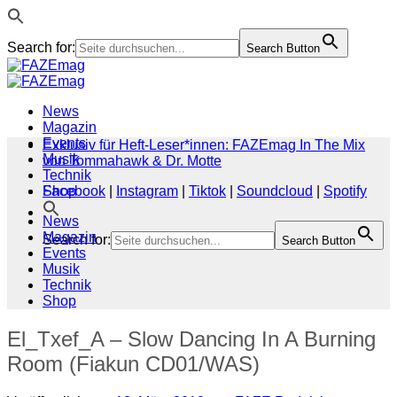
Search for:
Search Button
Zum
Inhalt
springen
News
Magazin
Events
Exklusiv für Heft-Leser*innen: FAZEmag In The Mix
Musik
von Tommahawk & Dr. Motte
Technik
Shop
Facebook
|
Instagram
|
Tiktok
|
Soundcloud
|
Spotify
News
Magazin
Search for:
Search Button
Events
Musik
Technik
Shop
El_Txef_A – Slow Dancing In A Burning
Room (Fiakun CD01/WAS)