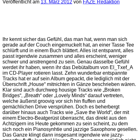
Veröffentlicht am
13. März 2012
von
FAZE Redaktion
Ihr kennt sicher das Gefühl, das man hat, wenn man sich
gerade auf der Couch eingemuckelt hat, an einer Tasse Tee
schlürft und in einem Buch blättert. Alles ist entspannt, alles
passt irgendwie zusammen und alles erscheint, weniger
schwer und anstrengend zu sein. Genau dasselbe Gefühl
werdet ihr haben, wenn ihr das Debütalbum von El_Txef_A
im CD-Player rotieren lasst. Zehn wunderbar entspannte
Tracks hat er auf sein Album gepackt, die lediglich mit der
Überschrift „House“ mitnichten in Gänze beschrieben wären.
Klar sind auch durchweg housige Tracks wie „Broken
Bridges“, „Breath“ oder „Lovely Minds“ darauf vertreten,
welche äußerst groovig vor sich hin fluffen und
gemächlichen Drive versprühen. Doch es beherbergt
darüber hinaus auch Tracks wie „Save the World“, der mit
einem Electro-Beatgerüst überrascht, das direkt aus den
Achtzigern ins Heute gekommen zu sein scheint, zu dem
sich noch ein Pianosynhtie und jazzige Saxophone gesellen.
Das Ganze klingt dann insgesamt irgendwie wie jazzy-