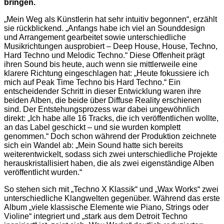
bringen.
„Mein Weg als Künstlerin hat sehr intuitiv begonnen“, erzählt
sie rückblickend. „Anfangs habe ich viel an Sounddesign
und Arrangement gearbeitet sowie unterschiedliche
Musikrichtungen ausprobiert – Deep House, House, Techno,
Hard Techno und Melodic Techno.“ Diese Offenheit prägt
ihren Sound bis heute, auch wenn sie mittlerweile eine
klarere Richtung eingeschlagen hat: „Heute fokussiere ich
mich auf Peak Time Techno bis Hard Techno.“ Ein
entscheidender Schritt in dieser Entwicklung waren ihre
beiden Alben, die beide über Diffuse Reality erschienen
sind. Der Entstehungsprozess war dabei ungewöhnlich
direkt: „Ich habe alle 16 Tracks, die ich veröffentlichen wollte,
an das Label geschickt – und sie wurden komplett
genommen.“ Doch schon während der Produktion zeichnete
sich ein Wandel ab: „Mein Sound hatte sich bereits
weiterentwickelt, sodass sich zwei unterschiedliche Projekte
herauskristallisiert haben, die als zwei eigenständige Alben
veröffentlicht wurden.“
So stehen sich mit „Techno X Klassik“ und „Wax Works“ zwei
unterschiedliche Klangwelten gegenüber. Während das erste
Album „viele klassische Elemente wie Piano, Strings oder
Violine“ integriert und „stark aus dem Detroit Techno