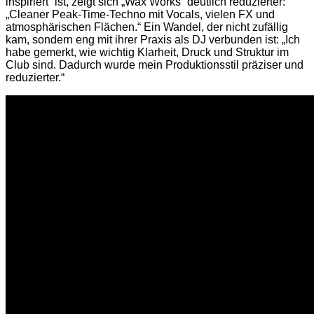
inspiriert“ ist, zeigt sich „Wax Works“ deutlich reduzierter:
„Cleaner Peak-Time-Techno mit Vocals, vielen FX und
atmosphärischen Flächen.“ Ein Wandel, der nicht zufällig
kam, sondern eng mit ihrer Praxis als DJ verbunden ist: „Ich
habe gemerkt, wie wichtig Klarheit, Druck und Struktur im
Club sind. Dadurch wurde mein Produktionsstil präziser und
reduzierter.“