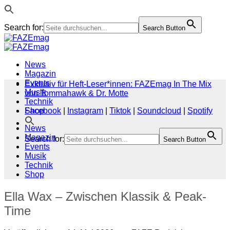
Search for:
Search Button
Zum
Inhalt
springen
News
Magazin
Events
Exklusiv für Heft-Leser*innen: FAZEmag In The Mix
Musik
von Tommahawk & Dr. Motte
Technik
Shop
Facebook
|
Instagram
|
Tiktok
|
Soundcloud
|
Spotify
News
Magazin
Search for:
Search Button
Events
Musik
Technik
Shop
Ella Wax – Zwischen Klassik & Peak-
Time