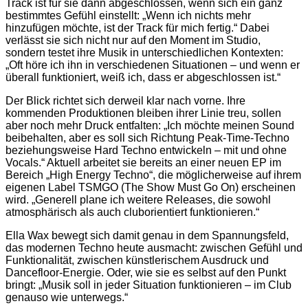
Track ist für sie dann abgeschlossen, wenn sich ein ganz
bestimmtes Gefühl einstellt: „Wenn ich nichts mehr
hinzufügen möchte, ist der Track für mich fertig.“ Dabei
verlässt sie sich nicht nur auf den Moment im Studio,
sondern testet ihre Musik in unterschiedlichen Kontexten:
„Oft höre ich ihn in verschiedenen Situationen – und wenn er
überall funktioniert, weiß ich, dass er abgeschlossen ist.“
Der Blick richtet sich derweil klar nach vorne. Ihre
kommenden Produktionen bleiben ihrer Linie treu, sollen
aber noch mehr Druck entfalten: „Ich möchte meinen Sound
beibehalten, aber es soll sich Richtung Peak-Time-Techno
beziehungsweise Hard Techno entwickeln – mit und ohne
Vocals.“ Aktuell arbeitet sie bereits an einer neuen EP im
Bereich „High Energy Techno“, die möglicherweise auf ihrem
eigenen Label TSMGO (The Show Must Go On) erscheinen
wird. „Generell plane ich weitere Releases, die sowohl
atmosphärisch als auch cluborientiert funktionieren.“
Ella Wax bewegt sich damit genau in dem Spannungsfeld,
das modernen Techno heute ausmacht: zwischen Gefühl und
Funktionalität, zwischen künstlerischem Ausdruck und
Dancefloor-Energie. Oder, wie sie es selbst auf den Punkt
bringt: „Musik soll in jeder Situation funktionieren – im Club
genauso wie unterwegs.“