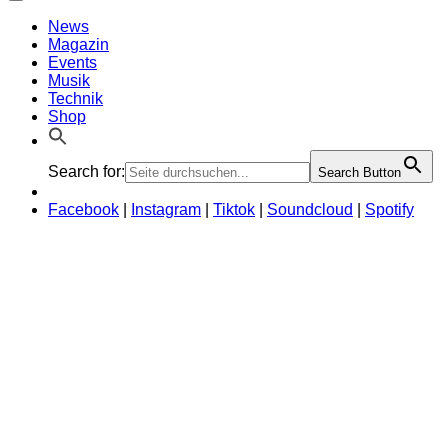
News
Magazin
Events
Musik
Technik
Shop
Search for:
Search Button
Facebook
|
Instagram
|
Tiktok
|
Soundcloud
|
Spotify