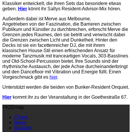
Klassiker entwickelt, die ihren Sets das besondere etwas
geben.
Hier
könnt ihr Sallys Resident-Advisor-Mix hören.
Außerdem dabei ist Merve aus Melbourne.
Angetrieben von der Faszination, die Barrieren zwischen
Publikum und Künstler zu durchbrechen, erforscht Merve die
Grenzen jedes Raumes, den sie betritt und verwischt dabei
die Grenzen zwischen Licht und Dunkelheit. Hinter den
Decks ist sie ein facettenreicher DJ, die mit ihrem
klassischen House-Stil einen erfrischenden Ansatz für
moderne Tanzmusik mit tranceartigen Vocals, 303-Basslines
und Old-School-Percussion bietet. Ihre Sounds sind der
rhythmische Austausch, der jede Achse durcheinanderbringt
und den Dancefloor mit Vibration und Energie füllt. Einen
Vorgeschmack gibt es
hier
.
Unterstützt werden die beiden von Bunker-Resident Onquiet.
Hier
kommt ihr zu der Veranstaltung in der Goethestraße 67.
FAZEmag
Charts
News
Magazin