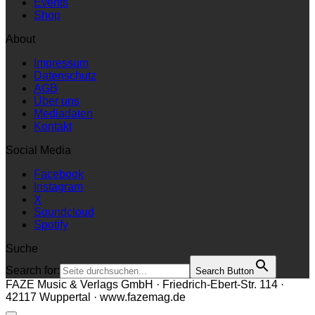
Events
Shop
About
Impressum
Datenschutz
AGB
Über uns
Mediadaten
Kontakt
Social Media
Facebook
Instagram
X
Soundcloud
Spotify
Suche
Search for:
Search Button
FAZE Music & Verlags GmbH · Friedrich-Ebert-Str. 114 ·
42117 Wuppertal · www.fazemag.de