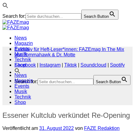
Search for:
Search Button
Zum
Inhalt
springen
News
Magazin
Events
Exklusiv für Heft-Leser*innen: FAZEmag In The Mix
Musik
von Tommahawk & Dr. Motte
Technik
Shop
Facebook
|
Instagram
|
Tiktok
|
Soundcloud
|
Spotify
News
Magazin
Search for:
Search Button
Events
Musik
Technik
Shop
Essener Kultclub verkündet Re-Opening
Veröffentlicht am
31. August 2022
von
FAZE Redaktion