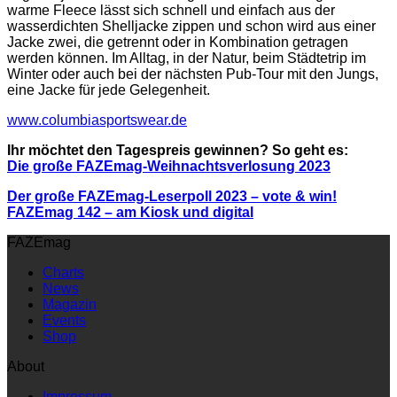
warme Fleece lässt sich schnell und einfach aus der
wasserdichten Shelljacke zippen und schon wird aus einer
Jacke zwei, die getrennt oder in Kombination getragen
werden können. Im Alltag, in der Natur, beim Städtetrip im
Winter oder auch bei der nächsten Pub-Tour mit den Jungs,
eine Jacke für jede Gelegenheit.
www.columbiasportswear.de
Ihr möchtet den Tagespreis gewinnen? So geht es:
Die große FAZEmag-Weihnachtsverlosung 2023
Der große FAZEmag-Leserpoll 2023 – vote & win!
FAZEmag 142
– am Kiosk und digital
FAZEmag
Charts
News
Magazin
Events
Shop
About
Impressum