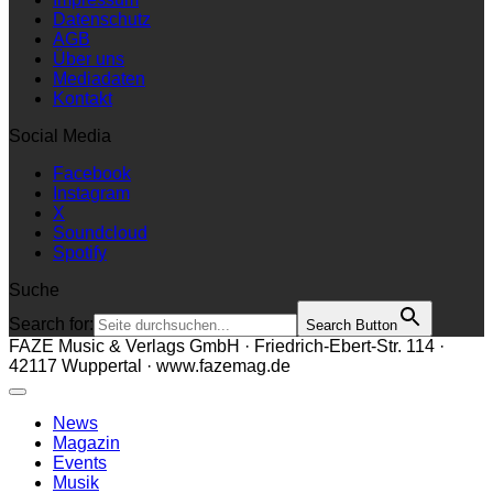
Datenschutz
AGB
Über uns
Mediadaten
Kontakt
Social Media
Facebook
Instagram
X
Soundcloud
Spotify
Suche
Search for:
Search Button
FAZE Music & Verlags GmbH · Friedrich-Ebert-Str. 114 ·
42117 Wuppertal · www.fazemag.de
News
Magazin
Events
Musik