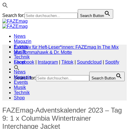
Search for:
Search Button
Zum
Inhalt
springen
News
Magazin
Events
Exklusiv für Heft-Leser*innen: FAZEmag In The Mix
Musik
von Tommahawk & Dr. Motte
Technik
Shop
Facebook
|
Instagram
|
Tiktok
|
Soundcloud
|
Spotify
News
Magazin
Search for:
Search Button
Events
Musik
Technik
Shop
FAZEmag-Adventskalender 2023 – Tag
9: 1 x Columbia Wintertrainer
Interchange Jacket