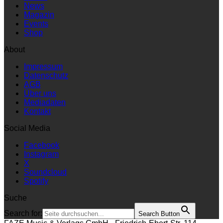
News
Magazin
Events
Shop
About
Impressum
Datenschutz
AGB
Über uns
Mediadaten
Kontakt
Social Media
Facebook
Instagram
X
Soundcloud
Spotify
Suche
Search for:
Search Button