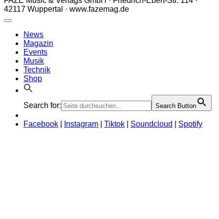
FAZE Music & Verlags GmbH · Friedrich-Ebert-Str. 114 ·
42117 Wuppertal · www.fazemag.de
News
Magazin
Events
Musik
Technik
Shop
Search for:
Search Button
Facebook
|
Instagram
|
Tiktok
|
Soundcloud
|
Spotify