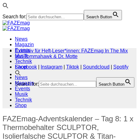
Search for:
Search Button
Zum
Inhalt
springen
News
Magazin
Events
Exklusiv für Heft-Leser*innen: FAZEmag In The Mix
Musik
von Tommahawk & Dr. Motte
Technik
Shop
Facebook
|
Instagram
|
Tiktok
|
Soundcloud
|
Spotify
News
Magazin
Search for:
Search Button
Events
Musik
Technik
Shop
FAZEmag-Adventskalender – Tag 8: 1 x
Thermobehalter SCULPTOR,
Isolierfalsche SCULPTOR & Titan-