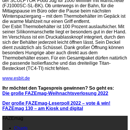
der SCULPTOR Food Jug für 1000 Milliliter mit Manschette
(FJ1000SC-SL-BK). Ob unterwegs in der Bahn, für die
Mittagspause im Büro oder die Pause beim nächsten
Winterspaziergang – mit dem Thermobehälter im Gepäck ist
die warme Mahlzeit nur einen Griff entfernt.
Der Esbit Thermobehälter ist 100 Prozent auslaufsicher. Mit
seiner Silikonmanschette liegt er besonders gut in der Hand.
Im Verschluss ist ein Druckablassknopf integriert, durch den
sich der Behälter jederzeit leicht öffnen lässt. Sein Deckel
dient zusätzlich als Schüssel. Dank großer Öffnung können
besonders Hungrige aber auch direkt aus dem
Thermobehälter essen. Für ein Gesamtpaket dürfen natürlich
die passende Isolierflasche und das dreiteilige Titan-
Besteckset (TC4-TI) nicht fehlen.
www.esbit.de
Ihr möchtet den Tagespreis gewinnen? So geht es:
Die große FAZEmag-Weihnachtsverlosung 2022
Der große FAZEmag-Leserpoll 2022 – vote & win!
FAZEmag 130
– am Kiosk und digital
FAZEmag
Charts