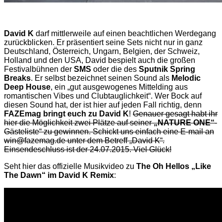
David K
darf mittlerweile auf einen beachtlichen Werdegang
zurückblicken. Er präsentiert seine Sets nicht nur in ganz
Deutschland, Österreich, Ungarn, Belgien, der Schweiz,
Holland und den USA, David bespielt auch die großen
Festivalbühnen der
SMS
oder die des
Sputnik Spring
Breaks
. Er selbst bezeichnet seinen Sound als
Melodic
Deep House
, ein „gut ausgewogenes Mittelding aus
romantischen Vibes und Clubtauglichkeit“. Wer Bock auf
diesen Sound hat, der ist hier auf jeden Fall richtig, denn
FAZEmag bringt euch zu David K
!
Genauer gesagt habt ihr
hier die Möglichkeit zwei Plätze auf seiner
„NATURE ONE“
-
Gästeliste“ zu gewinnen. Schickt uns einfach eine E-mail an
win@fazemag.de unter dem Betreff „David K“.
Einsendeschluss ist der 24.07.2015. Viel Glück!
Seht hier das offizielle Musikvideo zu
The Oh Hellos „Like
The Dawn“ im David K Remix
: