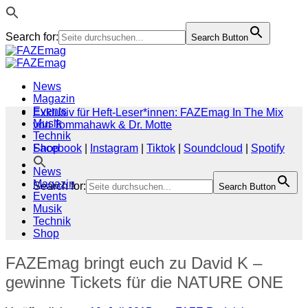
Search for:
Search Button
Zum
Inhalt
springen
News
Magazin
Events
Exklusiv für Heft-Leser*innen: FAZEmag In The Mix
Musik
von Tommahawk & Dr. Motte
Technik
Shop
Facebook
|
Instagram
|
Tiktok
|
Soundcloud
|
Spotify
News
Magazin
Search for:
Search Button
Events
Musik
Technik
Shop
FAZEmag bringt euch zu David K –
gewinne Tickets für die NATURE ONE