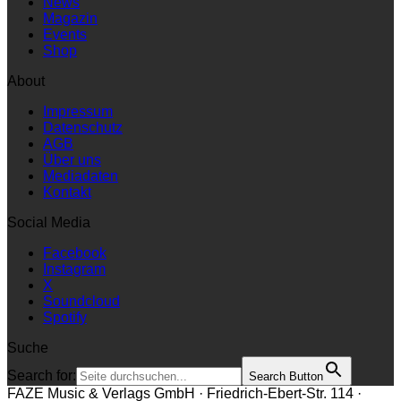
News
Magazin
Events
Shop
About
Impressum
Datenschutz
AGB
Über uns
Mediadaten
Kontakt
Social Media
Facebook
Instagram
X
Soundcloud
Spotify
Suche
Search for:
Search Button
FAZE Music & Verlags GmbH · Friedrich-Ebert-Str. 114 ·