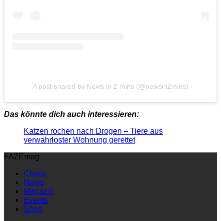
A post shared by News in 2 mins (@newsin2mins)
Das könnte dich auch interessieren:
Katzen rochen nach Drogen – Tiere aus
verwahrloster Wohnung gerettet
FAZEmag
Charts
News
Magazin
Events
Shop