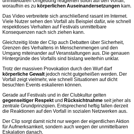
unmittelbaren Umgebung reagierten sofort auf den Vorfall,
woraufhin es zu
körperlichen Auseinandersetzungen
kam.
Das Video verbreitete sich anschließend rasant im Internet.
Viele Nutzer sehen den Vorfall als Beispiel dafür, wie schnell
respektloses Verhalten auf Festivals unmittelbare
Konsequenzen nach sich ziehen kann.
Gleichzeitig löste der Clip auch Debatten über Sicherheit,
Grenzen des Verhaltens in Menschenmengen und den
Umgang miteinander auf Veranstaltungen aus. Die genauen
Hintergründe des Vorfalls sind bislang weiterhin unklar.
Trotz der massiven Provokation durch den Wurf darf
körperliche Gewalt
jedoch nicht gutgeheißen werden. Der
Vorfall zeigt vielmehr, wie schnell Situationen auf dicht
besuchten Events eskalieren können.
Gerade auf Festivals und in der Clubkultur gelten
gegenseitiger Respekt
und
Rücksichtnahme
seit jeher als
zentrale Grundprinzipien. Entsprechend heftig fallen derzeit
die Reaktionen auf den Vorfall in sozialen Netzwerken aus.
Der Clip sorgt damit nicht nur wegen der eigentlichen Aktion
für Aufmerksamkeit, sondern auch wegen der unmittelbaren
Eskalation danach.