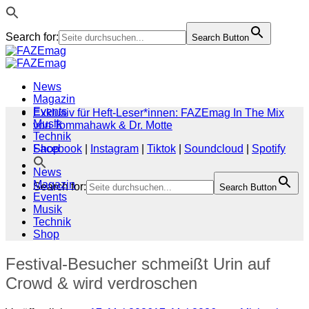
Search for:
Search Button
Zum
Inhalt
springen
News
Magazin
Events
Exklusiv für Heft-Leser*innen: FAZEmag In The Mix
Musik
von Tommahawk & Dr. Motte
Technik
Shop
Facebook
|
Instagram
|
Tiktok
|
Soundcloud
|
Spotify
News
Magazin
Search for:
Search Button
Events
Musik
Technik
Shop
Festival-Besucher schmeißt Urin auf
Crowd & wird verdroschen