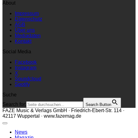
About
Impressum
Datenschutz
AGB
Über uns
Mediadaten
Kontakt
Social Media
Facebook
Instagram
X
Soundcloud
Spotify
Suche
Search for:
Search Button
FAZE Music & Verlags GmbH · Friedrich-Ebert-Str. 114 ·
42117 Wuppertal · www.fazemag.de
News
Magazin