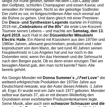
längst zur Ruhe gesetzt, fahren mit dem Club-Caddy über
den Golfplatz, schlürfen Champagner und essen Kaviar, und
verwalten ihr Vermögen. Nicht so der gebürtige Südtiroler.
Der zieht es vor, im fortgeschrittenen Alter noch einmal auf
die Bühne zu gehen. Und dann gleich mit einer Premiere:
Die
Disco- und Synthesizer-Legende
startete im Frühling
2019 mit
„Celebrations of the 80s“
die erste Live-Konzert-
Tournee seines Lebens – und machte am
Samstag, den 13.
April 2019
, auch Halt in der
Düsseldorfer Mitsubishi
Electric Halle
. Ein Abend mit Klassikern aus den 1970er und
1980er Jahren, allesamt geschrieben, produziert und / oder
koproduziert von dem Mann, der seit rund 40 Jahren seinen
Hauptwohnsitz in Los Angeles hat und nur noch in die
Dolomiten reist, wenn ihn das Heimweh und die Sehnsucht
nach den Bergen packt. Ob es denn einen einzigen Titel am
besagten Abend gab, den man nicht kannte? Nein. Alle
bereits gehört.
Als Giorgio Moroder mit
Donna Summer´s
„I Feel Love“
die
weltweit erfolgreichste Produktion der 1970er Jahre aus
Deutschland releaste, war der Autor dieses Artikels -1 Jahre
alt. Ergo: Er wurde erst ein Jahr nach 1977 geboren. Moroder
selbst war damals 37, als er mit diesem Welterfolg den
Grundstein einer exorbitanten Produzentenkarriere legte.
Seine Musik, aber auch sein
schwarzer Schnauzer und die