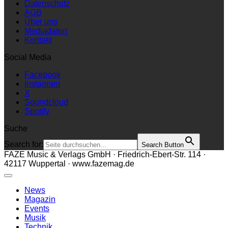
Datenschutz
AGB
Über uns
Mediadaten
Kontakt
Social Media
Facebook
Instagram
X
Soundcloud
Spotify
Suche
Search for:
Search Button
FAZE Music & Verlags GmbH · Friedrich-Ebert-Str. 114 ·
42117 Wuppertal · www.fazemag.de
News
Magazin
Events
Musik
Technik