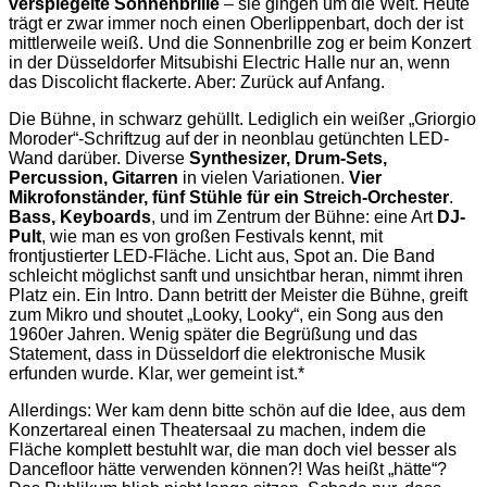
verspiegelte Sonnenbrille
– sie gingen um die Welt. Heute
trägt er zwar immer noch einen Oberlippenbart, doch der ist
mittlerweile weiß. Und die Sonnenbrille zog er beim Konzert
in der Düsseldorfer Mitsubishi Electric Halle nur an, wenn
das Discolicht flackerte. Aber: Zurück auf Anfang.
Die Bühne, in schwarz gehüllt. Lediglich ein weißer „Griorgio
Moroder“-Schriftzug auf der in neonblau getünchten LED-
Wand darüber. Diverse
Synthesizer, Drum-Sets,
Percussion, Gitarren
in vielen Variationen.
Vier
Mikrofonständer, fünf Stühle für ein Streich-Orchester
.
Bass, Keyboards
, und im Zentrum der Bühne: eine Art
DJ-
Pult
, wie man es von großen Festivals kennt, mit
frontjustierter LED-Fläche. Licht aus, Spot an. Die Band
schleicht möglichst sanft und unsichtbar heran, nimmt ihren
Platz ein. Ein Intro. Dann betritt der Meister die Bühne, greift
zum Mikro und shoutet „Looky, Looky“, ein Song aus den
1960er Jahren. Wenig später die Begrüßung und das
Statement, dass in Düsseldorf die elektronische Musik
erfunden wurde. Klar, wer gemeint ist.*
Allerdings: Wer kam denn bitte schön auf die Idee, aus dem
Konzertareal einen Theatersaal zu machen, indem die
Fläche komplett bestuhlt war, die man doch viel besser als
Dancefloor hätte verwenden können?! Was heißt „hätte“?