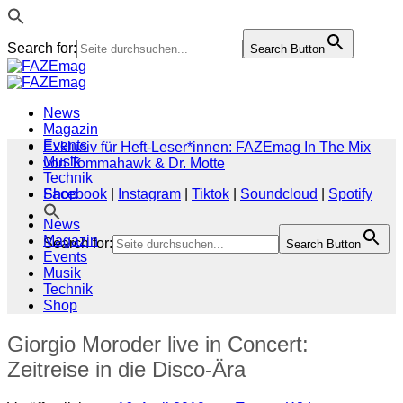
Search for:
Search Button
Zum
Inhalt
springen
News
Magazin
Events
Exklusiv für Heft-Leser*innen: FAZEmag In The Mix
Musik
von Tommahawk & Dr. Motte
Technik
Shop
Facebook
|
Instagram
|
Tiktok
|
Soundcloud
|
Spotify
News
Magazin
Search for:
Search Button
Events
Musik
Technik
Shop
Giorgio Moroder live in Concert:
Zeitreise in die Disco-Ära