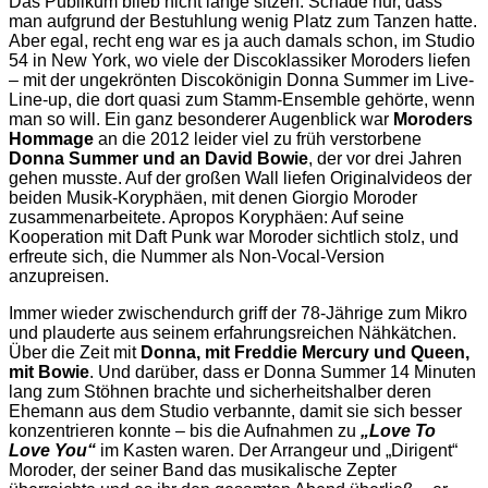
Das Publikum blieb nicht lange sitzen. Schade nur, dass
man aufgrund der Bestuhlung wenig Platz zum Tanzen hatte.
Aber egal, recht eng war es ja auch damals schon, im Studio
54 in New York, wo viele der Discoklassiker Moroders liefen
– mit der ungekrönten Discokönigin Donna Summer im Live-
Line-up, die dort quasi zum Stamm-Ensemble gehörte, wenn
man so will. Ein ganz besonderer Augenblick war
Moroders
Hommage
an die 2012 leider viel zu früh verstorbene
Donna Summer und an David Bowie
, der vor drei Jahren
gehen musste. Auf der großen Wall liefen Originalvideos der
beiden Musik-Koryphäen, mit denen Giorgio Moroder
zusammenarbeitete. Apropos Koryphäen: Auf seine
Kooperation mit Daft Punk war Moroder sichtlich stolz, und
erfreute sich, die Nummer als Non-Vocal-Version
anzupreisen.
Immer wieder zwischendurch griff der 78-Jährige zum Mikro
und plauderte aus seinem erfahrungsreichen Nähkätchen.
Über die Zeit mit
Donna, mit Freddie Mercury und Queen,
mit Bowie
. Und darüber, dass er Donna Summer 14 Minuten
lang zum Stöhnen brachte und sicherheitshalber deren
Ehemann aus dem Studio verbannte, damit sie sich besser
konzentrieren konnte – bis die Aufnahmen zu
„Love To
Love You“
im Kasten waren. Der Arrangeur und „Dirigent“
Moroder, der seiner Band das musikalische Zepter