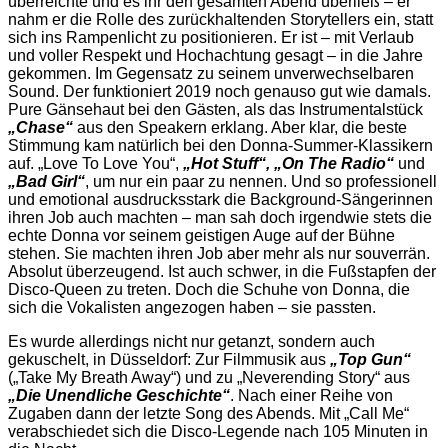
überreichte und es ihr den gesamten Abend überließ – er
nahm er die Rolle des zurückhaltenden Storytellers ein, statt
sich ins Rampenlicht zu positionieren. Er ist – mit Verlaub
und voller Respekt und Hochachtung gesagt – in die Jahre
gekommen. Im Gegensatz zu seinem unverwechselbaren
Sound. Der funktioniert 2019 noch genauso gut wie damals.
Pure Gänsehaut bei den Gästen, als das Instrumentalstück
„Chase“
aus den Speakern erklang. Aber klar, die beste
Stimmung kam natürlich bei den Donna-Summer-Klassikern
auf. „Love To Love You“,
„Hot Stuff“, „On The Radio“
und
„Bad Girl“
, um nur ein paar zu nennen. Und so professionell
und emotional ausdrucksstark die Background-Sängerinnen
ihren Job auch machten – man sah doch irgendwie stets die
echte Donna vor seinem geistigen Auge auf der Bühne
stehen. Sie machten ihren Job aber mehr als nur souverrän.
Absolut überzeugend. Ist auch schwer, in die Fußstapfen der
Disco-Queen zu treten. Doch die Schuhe von Donna, die
sich die Vokalisten angezogen haben – sie passten.
Es wurde allerdings nicht nur getanzt, sondern auch
gekuschelt, in Düsseldorf: Zur Filmmusik aus
„Top Gun“
(„Take My Breath Away“) und zu „Neverending Story“ aus
„Die Unendliche Geschichte“
. Nach einer Reihe von
Zugaben dann der letzte Song des Abends. Mit „Call Me“
verabschiedet sich die Disco-Legende nach 105 Minuten in