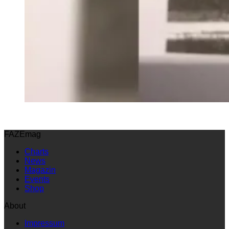
FAZEmag
Charts
News
Magazin
Events
Shop
About
Impressum