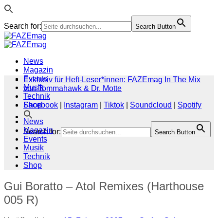
Search for:
Search Button
Zum
Inhalt
springen
News
Magazin
Events
Exklusiv für Heft-Leser*innen: FAZEmag In The Mix
Musik
von Tommahawk & Dr. Motte
Technik
Shop
Facebook
|
Instagram
|
Tiktok
|
Soundcloud
|
Spotify
News
Magazin
Search for:
Search Button
Events
Musik
Technik
Shop
Gui Boratto – Atol Remixes (Harthouse
005 R)