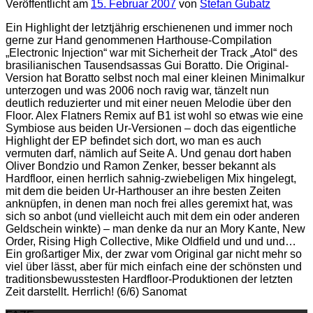
Veröffentlicht am
15. Februar 2007
von
Stefan Gubatz
Ein Highlight der letztjährig erschienenen und immer noch
gerne zur Hand genommenen Harthouse-Compilation
„Electronic Injection“ war mit Sicherheit der Track „Atol“ des
brasilianischen Tausendsassas Gui Boratto. Die Original-
Version hat Boratto selbst noch mal einer kleinen Minimalkur
unterzogen und was 2006 noch ravig war, tänzelt nun
deutlich reduzierter und mit einer neuen Melodie über den
Floor. Alex Flatners Remix auf B1 ist wohl so etwas wie eine
Symbiose aus beiden Ur-Versionen – doch das eigentliche
Highlight der EP befindet sich dort, wo man es auch
vermuten darf, nämlich auf Seite A. Und genau dort haben
Oliver Bondzio und Ramon Zenker, besser bekannt als
Hardfloor, einen herrlich sahnig-zwiebeligen Mix hingelegt,
mit dem die beiden Ur-Harthouser an ihre besten Zeiten
anknüpfen, in denen man noch frei alles geremixt hat, was
sich so anbot (und vielleicht auch mit dem ein oder anderen
Geldschein winkte) – man denke da nur an Mory Kante, New
Order, Rising High Collective, Mike Oldfield und und und…
Ein großartiger Mix, der zwar vom Original gar nicht mehr so
viel über lässt, aber für mich einfach eine der schönsten und
traditionsbewusstesten Hardfloor-Produktionen der letzten
Zeit darstellt. Herrlich! (6/6) Sanomat