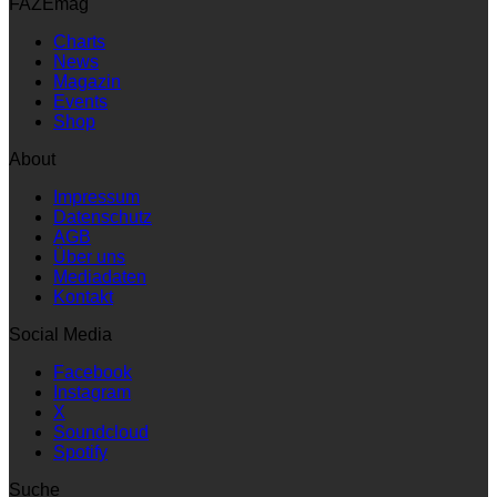
FAZEmag
Charts
News
Magazin
Events
Shop
About
Impressum
Datenschutz
AGB
Über uns
Mediadaten
Kontakt
Social Media
Facebook
Instagram
X
Soundcloud
Spotify
Suche