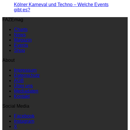
Kölner Karneval und Techno – Welche Events
gibt es?
FAZEmag
Charts
News
Magazin
Events
Shop
About
Impressum
Datenschutz
AGB
Über uns
Mediadaten
Kontakt
Social Media
Facebook
Instagram
X