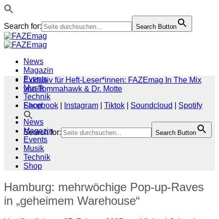
Search for:
Search Button
Zum
Inhalt
springen
News
Magazin
Events
Exklusiv für Heft-Leser*innen: FAZEmag In The Mix
Musik
von Tommahawk & Dr. Motte
Technik
Shop
Facebook
|
Instagram
|
Tiktok
|
Soundcloud
|
Spotify
News
Magazin
Search for:
Search Button
Events
Musik
Technik
Shop
Hamburg: mehrwöchige Pop-up-Raves
in „geheimem Warehouse“