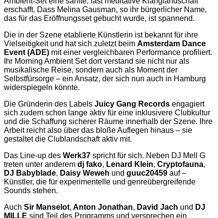
Ambient-Set eine sanfte, fast meditative Klanglandschaft
erschafft. Dass Melina Gausman, so ihr bürgerlicher Name,
das für das Eröffnungsset gebucht wurde, ist spannend.
Die in der Szene etablierte Künstlerin ist bekannt für ihre
Vielseitigkeit und hat sich zuletzt beim
Amsterdam Dance
Event (ADE)
mit einer vergleichbaren Performance profiliert.
Ihr Morning Ambient Set dort verstand sie nicht nur als
musikalische Reise, sondern auch als Moment der
Selbstfürsorge – ein Ansatz, der sich nun auch in Hamburg
widerspiegeln könnte.
Die Gründerin des Labels
Juicy Gang Records
engagiert
sich zudem schon lange aktiv für eine inklusivere Clubkultur
und die Schaffung sicherer Räume innerhalb der Szene. Ihre
Arbeit reicht also über das bloße Auflegen hinaus – sie
gestaltet die Clublandschaft aktiv mit.
Das Line-up des
Werk37
spricht für sich. Neben DJ Mell G
treten unter anderem
dj fako
,
Lenard Klein
,
Cryptofauna
,
DJ Babyblade
,
Daisy Weweh
und
guuc20459
auf –
Künstler, die für experimentelle und genreübergreifende
Sounds stehen.
Auch
Sir Manselot
,
Anton Jonathan
,
David Jach
und
DJ
MILLE
sind Teil des Programms und versprechen ein