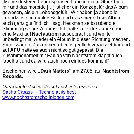
„Meine düsteren Lebensphasen habe ich zum Glück hinter
mir und das morbide […] ist eher ein Konzept für das Album
gewesen, als ein Lebensgefühl. Wir haben ja aber alle
irgendwie eine dunkle Seite und das spiegelt das Album
auch ganz gut find ich“, sagt Heckman selbst über die
Stimmung seines Albums. „Ich hatte ja letztes Jahr schon
eine Maxi auf
Nachtstrom
rausgebracht und wollte
unbedingt mal wieder ein Album in dieser Richtung machen.
Somit war die Zusammenarbeit eigentlich voraussehbar und
auf
AFU
hätte es auch nicht so gut gepasst. Die
Zusammenarbeit mit Fabian von Nachtstrom klappt auch
fabelhaft und da wird auch noch einiges kommen!“
Erscheinen wird
„Dark Matters“
am 27.05. auf
Nachtstrom
Records
.
Das könnte dich vielleicht auch interessieren:
Sasha Carassi – Techno at its best
www.nachtstromschallplatten.com