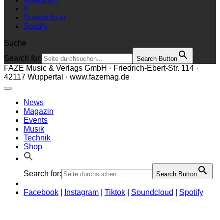
X
Soundcloud
Spotify
Suche
Search for:
Search Button
FAZE Music & Verlags GmbH · Friedrich-Ebert-Str. 114 ·
42117 Wuppertal · www.fazemag.de
News
Magazin
Events
Musik
Technik
Shop
Search for:
Search Button
Facebook
|
Instagram
|
Tiktok
|
Soundcloud
|
Spotify