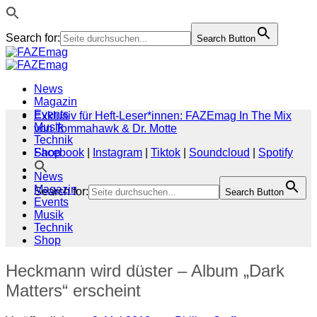
Search for:
Search Button
Zum
Inhalt
springen
News
Magazin
Events
Exklusiv für Heft-Leser*innen: FAZEmag In The Mix
Musik
von Tommahawk & Dr. Motte
Technik
Shop
Facebook
|
Instagram
|
Tiktok
|
Soundcloud
|
Spotify
News
Magazin
Search for:
Search Button
Events
Musik
Technik
Shop
Heckmann wird düster – Album „Dark
Matters“ erscheint