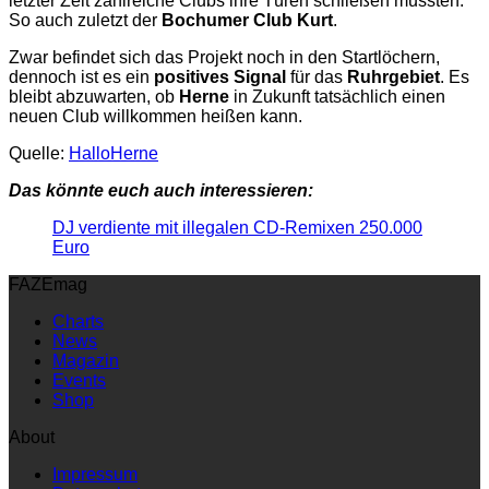
letzter Zeit zahlreiche Clubs ihre Türen schließen mussten.
So auch zuletzt der
Bochumer Club Kurt
.
Zwar befindet sich das Projekt noch in den Startlöchern,
dennoch ist es ein
positives Signal
für das
Ruhrgebiet
. Es
bleibt abzuwarten, ob
Herne
in Zukunft tatsächlich einen
neuen Club willkommen heißen kann.
Quelle:
HalloHerne
Das könnte euch auch interessieren:
DJ verdiente mit illegalen CD-Remixen 250.000
Euro
FAZEmag
Charts
News
Magazin
Events
Shop
About
Impressum