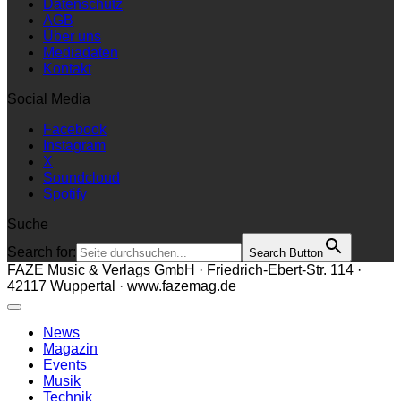
Datenschutz
AGB
Über uns
Mediadaten
Kontakt
Social Media
Facebook
Instagram
X
Soundcloud
Spotify
Suche
Search for:
Search Button
FAZE Music & Verlags GmbH · Friedrich-Ebert-Str. 114 ·
42117 Wuppertal · www.fazemag.de
News
Magazin
Events
Musik
Technik