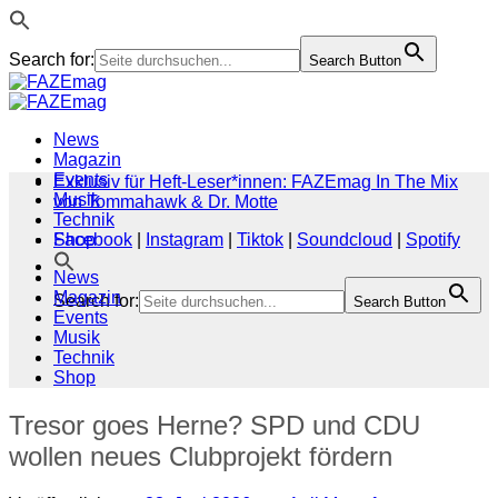
Search for:
Search Button
Zum
Inhalt
springen
News
Magazin
Events
Exklusiv für Heft-Leser*innen: FAZEmag In The Mix
Musik
von Tommahawk & Dr. Motte
Technik
Shop
Facebook
|
Instagram
|
Tiktok
|
Soundcloud
|
Spotify
News
Magazin
Search for:
Search Button
Events
Musik
Technik
Shop
Tresor goes Herne? SPD und CDU
wollen neues Clubprojekt fördern