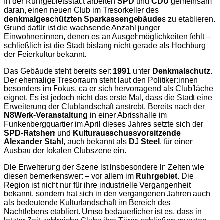
In der Ruhrgebietsstadt arbeiten
SPD
und
CDU
gemeinsam
daran, einen neuen Club im Tresorkeller des
denkmalgeschützten Sparkassengebäudes
zu etablieren.
Grund dafür ist die wachsende Anzahl junger
Einwohner:innen, denen es an Ausgehmöglichkeiten fehlt –
schließlich ist die Stadt bislang nicht gerade als Hochburg
der Feierkultur bekannt.
Das Gebäude steht bereits seit
1991
unter
Denkmalschutz
.
Der ehemalige Tresorraum steht laut den Politiker:innen
besonders im Fokus, da er sich hervorragend als Clubfläche
eignet. Es ist jedoch nicht das erste Mal, dass die Stadt eine
Erweiterung der Clublandschaft anstrebt. Bereits nach der
N8Werk-Veranstaltung
in einer Abrisshalle im
Funkenbergquartier im April dieses Jahres setzte sich der
SPD-Ratsherr
und
Kulturausschussvorsitzende
Alexander Stahl
, auch bekannt als
DJ Steel
, für einen
Ausbau der lokalen Clubszene ein.
Die Erweiterung der Szene ist insbesondere in Zeiten wie
diesen bemerkenswert – vor allem im
Ruhrgebiet
. Die
Region ist nicht nur für ihre industrielle Vergangenheit
bekannt, sondern hat sich in den vergangenen Jahren auch
als bedeutende Kulturlandschaft im Bereich des
Nachtlebens etabliert. Umso bedauerlicher ist es, dass in