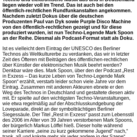
liegen wieder voll im Trend. Das ist auch bei den
öffentlich-rechtlichen Rundfunkanstalten angekommen.
Nachdem zuletzt Dokus über die deutschen
Produzenten Paul van Dyk sowie Purple Disco Machine
von den öffentlich-rechtlichen gezeigt und für diese
produziert wurden, ist nun Techno-Legende Mark Spoon
an der Reihe. Diesmal als Podcast-Format statt als Doku.
Ist es vielleicht dem Eintrag der UNESCO des Berliner
Technos als Weltkulturerbe zu verdanken, das wir in letzter
Zeit des Öfteren mit Beiträgen des öffentlichen-rechtlichen
über Künstler der elektronischen Musik beehrt werden?
Denkbar wäre dies. Mark Spoon, über den der Podcast „Rest
in Exzess – Das kurze Leben von Techno-Legende Mark
Spoon“ erzählt, verstarb leider schon viele Jahre vor dem
Eintrag. Zusammen mit anderen Akteuren ebnete er den
Weg des Technos in Deutschland und gestaltete diesen aktiv
mit. Er spielte auf den wichtigsten Techno-Veranstaltungen,
wie etwa regelmäßig auf der Abschlusskundgebung der
Loveparade, direkt an der symbolträchtigen Berliner
Siegessäule. Der Titel „Rest in Exzess“ passt zum Lebensstil
des 2006 im Alter von 39 Jahren verstorbenen Mark Spoons,
der bürgerlich Markus Löffel hieß. Dieser holte während
seiner Karriere „seine zu kurz gekommene Jugend“ nach,“
trank, aß und kokste mehr als jeder andere in der Szene“,