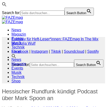
Search for:
Search Button
Zum
Inhalt
springen
News
Magazin
Events
Exklusiv für Heft-Leser*innen: FAZEmag In The Mix
Musik
von Julia Wulf
Technik
Shop
Facebook
|
Instagram
|
Tiktok
|
Soundcloud
|
Spotify
News
Magazin
Search for:
Search Button
Events
Musik
Technik
Shop
Hessischer Rundfunk kündigt Podcast
über Mark Spoon an