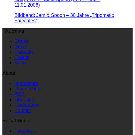
11.01.2006)
Bildband: Jam & Spoon – 30 Jahre „Tripomatic
Fairytales“
FAZEmag
Charts
News
Magazin
Events
Shop
About
Impressum
Datenschutz
AGB
Über uns
Mediadaten
Kontakt
Social Media
Facebook