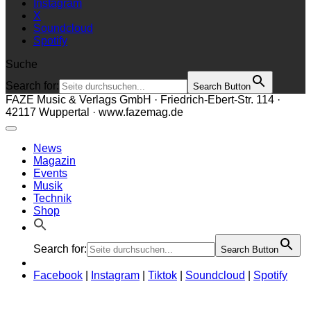
Instagram
X
Soundcloud
Spotify
Suche
Search for:
Search Button
FAZE Music & Verlags GmbH · Friedrich-Ebert-Str. 114 ·
42117 Wuppertal · www.fazemag.de
News
Magazin
Events
Musik
Technik
Shop
Search for:
Search Button
Facebook
|
Instagram
|
Tiktok
|
Soundcloud
|
Spotify