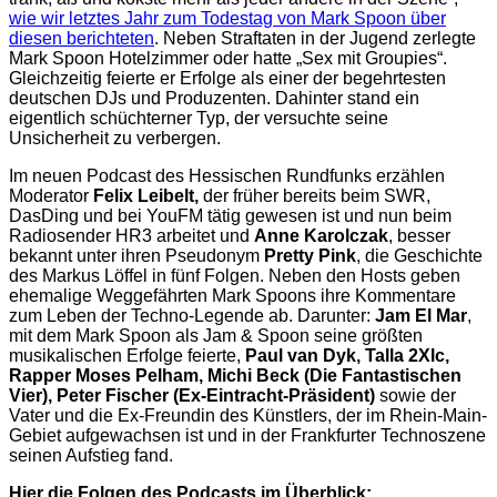
wie wir letztes Jahr zum Todestag von Mark Spoon über
diesen berichteten
. Neben Straftaten in der Jugend zerlegte
Mark Spoon Hotelzimmer oder hatte „Sex mit Groupies“.
Gleichzeitig feierte er Erfolge als einer der begehrtesten
deutschen DJs und Produzenten. Dahinter stand ein
eigentlich schüchterner Typ, der versuchte seine
Unsicherheit zu verbergen.
Im neuen Podcast des Hessischen Rundfunks erzählen
Moderator
Felix Leibelt,
der früher bereits beim SWR,
DasDing und bei YouFM tätig gewesen ist und nun beim
Radiosender HR3 arbeitet und
Anne Karolczak
, besser
bekannt unter ihren Pseudonym
Pretty Pink
, die Geschichte
des Markus Löffel in fünf Folgen. Neben den Hosts geben
ehemalige Weggefährten Mark Spoons ihre Kommentare
zum Leben der Techno-Legende ab. Darunter:
Jam El Mar
,
mit dem Mark Spoon als Jam & Spoon seine größten
musikalischen Erfolge feierte,
Paul van Dyk, Talla 2Xlc,
Rapper Moses Pelham, Michi Beck (Die Fantastischen
Vier), Peter Fischer (Ex-Eintracht-Präsident)
sowie der
Vater und die Ex-Freundin des Künstlers, der im Rhein-Main-
Gebiet aufgewachsen ist und in der Frankfurter Technoszene
seinen Aufstieg fand.
Hier die Folgen des Podcasts im Überblick: