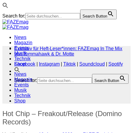
Search for:
Search Button
Zum
Inhalt
springen
News
Magazin
Events
Exklusiv für Heft-Leser*innen: FAZEmag In The Mix
Musik
von Tommahawk & Dr. Motte
Technik
Shop
Facebook
|
Instagram
|
Tiktok
|
Soundcloud
|
Spotify
News
Magazin
Search for:
Search Button
Events
Musik
Technik
Shop
Hot Chip – Freakout/Release (Domino
Records)