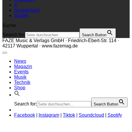
X
Soundcloud
Spotify
Suche
Search for:
Search Button
FAZE Music & Verlags GmbH · Friedrich-Ebert-Str. 114 ·
42117 Wuppertal · www.fazemag.de
News
Magazin
Events
Musik
Technik
Shop
Search for:
Search Button
Facebook
|
Instagram
|
Tiktok
|
Soundcloud
|
Spotify