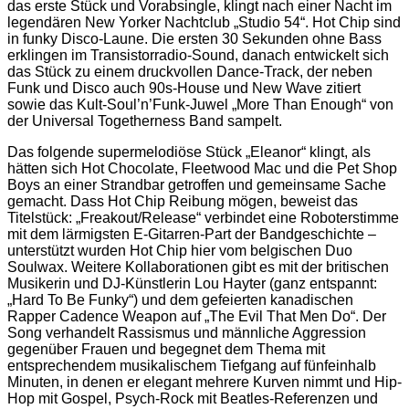
das erste Stück und Vorabsingle, klingt nach einer Nacht im
legendären New Yorker Nachtclub „Studio 54“. Hot Chip sind
in funky Disco-Laune. Die ersten 30 Sekunden ohne Bass
erklingen im Transistorradio-Sound, danach entwickelt sich
das Stück zu einem druckvollen Dance-Track, der neben
Funk und Disco auch 90s-House und New Wave zitiert
sowie das Kult-Soul’n’Funk-Juwel „More Than Enough“ von
der Universal Togetherness Band sampelt.
Das folgende supermelodiöse Stück „Eleanor“ klingt, als
hätten sich Hot Chocolate, Fleetwood Mac und die Pet Shop
Boys an einer Strandbar getroffen und gemeinsame Sache
gemacht. Dass Hot Chip Reibung mögen, beweist das
Titelstück: „Freakout/Release“ verbindet eine Roboterstimme
mit dem lärmigsten E-Gitarren-Part der Bandgeschichte –
unterstützt wurden Hot Chip hier vom belgischen Duo
Soulwax. Weitere Kollaborationen gibt es mit der britischen
Musikerin und DJ-Künstlerin Lou Hayter (ganz entspannt:
„Hard To Be Funky“) und dem gefeierten kanadischen
Rapper Cadence Weapon auf „The Evil That Men Do“. Der
Song verhandelt Rassismus und männliche Aggression
gegenüber Frauen und begegnet dem Thema mit
entsprechendem musikalischem Tiefgang auf fünfeinhalb
Minuten, in denen er elegant mehrere Kurven nimmt und Hip-
Hop mit Gospel, Psych-Rock mit Beatles-Referenzen und