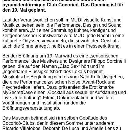
pyramidenförmigen Club Cocoricò. Das Opening ist für
den 19. Mai geplant.
Laut der Verantwortlichen soll im MUDI visuelle Kunst und
Musik zu sehen sein, die Performance, Design und Sound
kombinieren. „Mit einer Sammlung kühner, kantiger und
zeitgenössischer Kunstwerke wird MUDI jede Nacht in eine
kulturelle Odyssee verwandeln, die sowohl den Geist als
auch die Sinne anregt“, heißt es in einer Presseerklärung.
Bei der Eröffnung am 19. Mai wird es eine „sensorischen
Performance“ des Musikers und Designers Filippo Sorcinelli
geben, die auf den Namen „Ciao Sex“ hört und im
„legendären Flüssigkeitsbad“ des Lokals beginnt.
Musikalische Begleitung wird es vom Salò-Kollektiv geben,
die eine Performance zwischen Noise, Avant-Rock und
Psychedelica liefern. Dazu präsentiert die Erotikmarke
MySecretCase einen „Cocktail aus sexueller Aufklärung und
Live-Unterhaltung“. Filme, Dokumentation und weitere
Vorführungen und Installation runden die
Eröffnungsveranstaltung ab.
Das Museum befindet sich im selben Gebäude des
Cocoricò-Clubs, der in diesem Sommer unter anderem
Ricardo Villalobos, Deborah De Luca und Amelie Lens zu