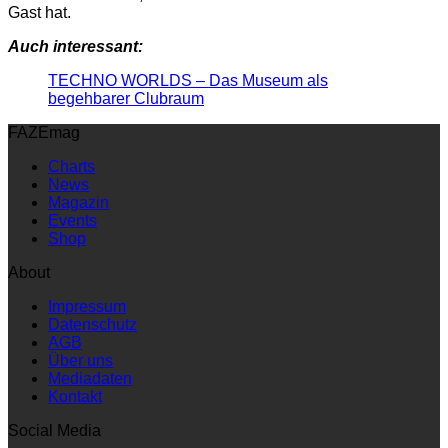
Gast hat.
Auch interessant:
TECHNO WORLDS – Das Museum als
begehbarer Clubraum
FAZEmag
Charts
News
Magazin
Events
Shop
About
Impressum
Datenschutz
AGB
Über uns
Mediadaten
Kontakt
Social Media