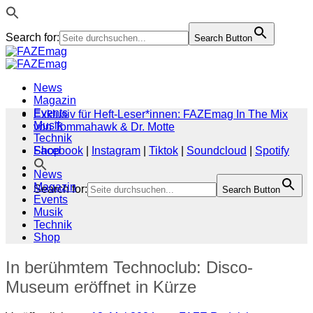
Search for:
Search Button
Zum
Inhalt
springen
News
Magazin
Events
Exklusiv für Heft-Leser*innen: FAZEmag In The Mix
Musik
von Tommahawk & Dr. Motte
Technik
Shop
Facebook
|
Instagram
|
Tiktok
|
Soundcloud
|
Spotify
News
Magazin
Search for:
Search Button
Events
Musik
Technik
Shop
In berühmtem Technoclub: Disco-
Museum eröffnet in Kürze