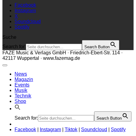
Facebook
Instagram
X
Soundcloud
Spotify
Suche
Search for:
Search Button
FAZE Music & Verlags GmbH · Friedrich-Ebert-Str. 114 ·
42117 Wuppertal · www.fazemag.de
News
Magazin
Events
Musik
Technik
Shop
Search for:
Search Button
Facebook
|
Instagram
|
Tiktok
|
Soundcloud
|
Spotify