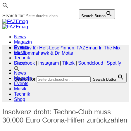
Search for:
Search Button
Zum
Inhalt
springen
News
Magazin
Events
Exklusiv für Heft-Leser*innen: FAZEmag In The Mix
Musik
von Tommahawk & Dr. Motte
Technik
Shop
Facebook
|
Instagram
|
Tiktok
|
Soundcloud
|
Spotify
News
Magazin
Search for:
Search Button
Events
Musik
Technik
Shop
Insolvenz droht: Techno-Club muss
30.000 Euro Corona-Hilfen zurückzahlen